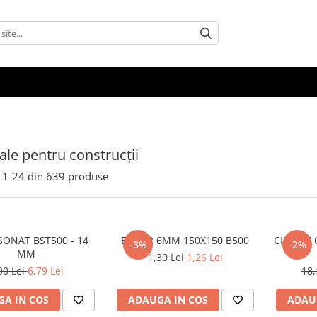
ale pentru construcții
1-
24
din
639
produse
SONAT BST500 - 14
ETRIER 6MM 150X150 B500
CIMENT 
-3%
-2%
MM
1,30 Lei
1,26 Lei
00 Lei
6,79 Lei
18,
A IN COS
ADAUGA IN COS
ADAU