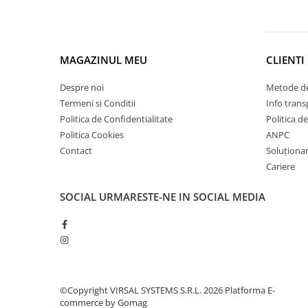
Plasă din fibră de sticlă
Plasă sudată
Policarbonat
MAGAZINUL MEU
CLIENTI
Trepte și grătare zincate
Tablă
Despre noi
Metode de
Tablă aluminiu
Termeni si Conditii
Info trans
Politica de Confidentialitate
Politica d
Tablă aluminiu lisa
Politica Cookies
ANPC
Tablă aluminiu striată
Contact
Soluționare
Tablă neagră
Cariere
Tablă oțel
SOCIAL
URMARESTE-NE IN SOCIAL MEDIA
Tablă de uzură
Tablă groasă laminată la cald (LTG)
Tablă laminată la cald (LBC)
Tablă laminată la rece (LBR)
Tablă striată
©Copyright VIRSAL SYSTEMS S.R.L. 2026
Platforma E-
Tablă zincată
commerce by Gomag