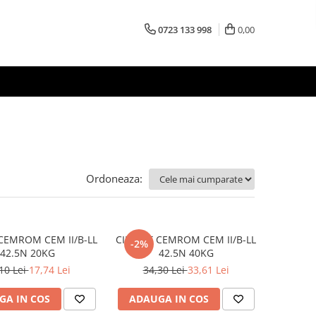
0723 133 998
0,00
Ordoneaza:
CEMROM CEM II/B-LL
CIMENT CEMROM CEM II/B-LL
-2%
42.5N 20KG
42.5N 40KG
10 Lei
17,74 Lei
34,30 Lei
33,61 Lei
GA IN COS
ADAUGA IN COS