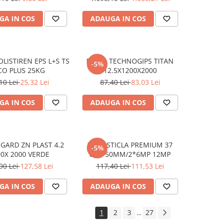
GA IN COS
ADAUGA IN COS
OLISTIREN EPS L+S TS
PLACA TECHNOGIPS TITAN
-5%
CO PLUS 25KG
12.5X1200X2000
10 Lei
25,32 Lei
87,40 Lei
83,03 Lei
GA IN COS
ADAUGA IN COS
GARD ZN PLAST 4.2
VATA STICLA PREMIUM 37
-5%
00X 2000 VERDE
600*50MM/2*6MP 12MP
90 Lei
127,58 Lei
117,40 Lei
111,53 Lei
GA IN COS
ADAUGA IN COS
1
2
3
27
...