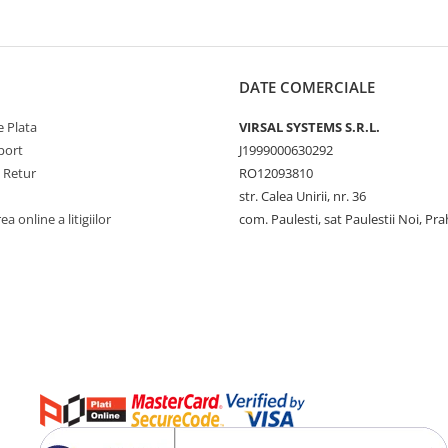
DATE COMERCIALE
 Plata
VIRSAL SYSTEMS S.R.L.
port
J1999000630292
e Retur
RO12093810
str. Calea Unirii, nr. 36
a online a litigiilor
com. Paulesti, sat Paulestii Noi, Pr