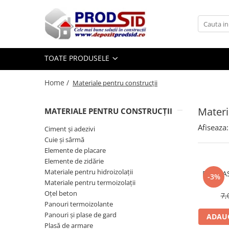
Toate Produsele
Materiale pentru construcții
TOATE PRODUSELE
Ciment și adezivi
Home /
Materiale pentru construcții
Adezivi
Chituri
Materi
MATERIALE PENTRU CONSTRUCȚII
Ciment, Mortar, Tinci, Nisip, Var
Glet, Ipsos
Afiseaza:
Ciment și adezivi
Tencuieli
Cuie și sârmă
Elemente de placare
Cuie și sârmă
Elemente de zidărie
Cuie construcții
Materiale pentru hidroizolații
FIER FA
-3%
Sârmă ghimpată
Materiale pentru termoizolații
Sârmă laminată (tip NATO)
Oțel beton
7,
Panouri termoizolante
Sârmă neagră
Panouri și plase de gard
ADAUG
Sârmă zincată
Plasă de armare