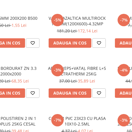
 6MM 200X200 B500
VATA BAZALTICA MULTIROCK
SARM
-5%
-7%
100MM(1200X600)-4.32MP
60 Lei
1,55 Lei
7,
181,20 Lei
172,14 Lei
A IN COS
ADAUGA IN COS
ADAU
BORDURAT ZN 3.3
ADEZIV (EPS+VATA), FIBRE L+S
PANOU
-3%
-4%
2000x2000
ULTRATHERM 25KG
20 Lei
68,35 Lei
37,00 Lei
35,89 Lei
44,
A IN COS
ADAUGA IN COS
ADAU
 POLISTIREN 2 IN 1
COLTAR PVC 23X23 CU PLASA
BLO
-7%
-3%
PLUS 25KG CESAL
10X10-2.5ML
250x25
70 Lei
39,48 Lei
4,37 Lei
4,07 Lei
10