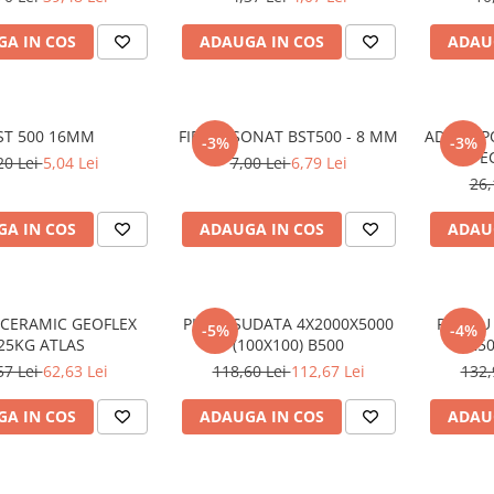
A IN COS
ADAUGA IN COS
ADAU
ST 500 16MM
FIER FASONAT BST500 - 8 MM
ADEZIV P
-3%
-3%
E
20 Lei
5,04 Lei
7,00 Lei
6,79 Lei
26,
A IN COS
ADAUGA IN COS
ADAU
 CERAMIC GEOFLEX
PLASA SUDATA 4X2000X5000
PANOU 
-5%
-4%
25KG ATLAS
(100X100) B500
25
57 Lei
62,63 Lei
118,60 Lei
112,67 Lei
132,
A IN COS
ADAUGA IN COS
ADAU