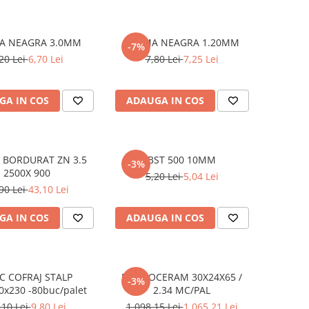
A NEAGRA 3.0MM
SARMA NEAGRA 1.20MM
-7%
20 Lei
6,70 Lei
7,80 Lei
7,25 Lei
GA IN COS
ADAUGA IN COS
 BORDURAT ZN 3.5
BST 500 10MM
-3%
2500X 900
5,20 Lei
5,04 Lei
90 Lei
43,10 Lei
GA IN COS
ADAUGA IN COS
C COFRAJ STALP
BCA SOCERAM 30X24X65 /
-3%
0x230 -80buc/palet
2.34 MC/PAL
,10 Lei
9,80 Lei
1.098,15 Lei
1.065,21 Lei