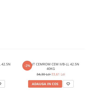
 42.5N
CIMENT CEMROM CEM II/B-LL 42.5N
ETR
-2%
-3%
40KG
34,30 Lei
33,61 Lei
ADAUGA IN COS
AD