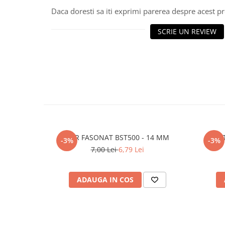
Daca doresti sa iti exprimi parerea despre acest 
Polistiren extrudat
Vată bazaltică
SCRIE UN REVIEW
Vată minerală
Oțel beton
Oțel beton fasonat
Oțel beton neted
Oțel beton striat
Panouri termoizolante
Panouri și plase de gard
Panou bordurat vopsit
FIER FASONAT BST500 - 14 MM
E
-3%
-3%
Panou bordurat zincat
7,00 Lei
6,79 Lei
Plasă de gard sudată zincată
Plasă de gard împletită zincată
ADAUGA IN COS
Plasă gard
Plasă împletită
Plasă de armare