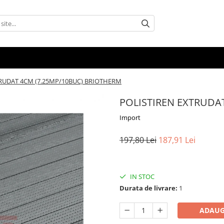
RUDAT 4CM (7.25MP/10BUC) BRIOTHERM
POLISTIREN EXTRUDA
Import
197,80 Lei
187,91 Lei
IN STOC
Durata de livrare:
1
ADAUG