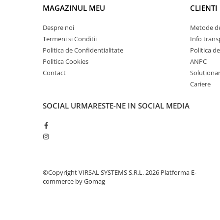
Plasă din fibră de sticlă
MAGAZINUL MEU
CLIENTI
Plasă sudată
Despre noi
Metode de
Policarbonat
Termeni si Conditii
Info trans
Trepte și grătare zincate
Politica de Confidentialitate
Politica d
Tablă
Politica Cookies
ANPC
Contact
Soluționare
Tablă aluminiu
Cariere
Tablă aluminiu lisa
Tablă aluminiu striată
SOCIAL
URMARESTE-NE IN SOCIAL MEDIA
Tablă neagră
Tablă oțel
Tablă de uzură
Tablă groasă laminată la cald (LTG)
Tablă laminată la cald (LBC)
©Copyright VIRSAL SYSTEMS S.R.L. 2026
Platforma E-
commerce by Gomag
Tablă laminată la rece (LBR)
Tablă striată
Tablă zincată