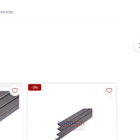
review.
-3%
-3%