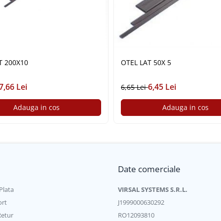
T 200X10
OTEL LAT 50X 5
7,66 Lei
6,45 Lei
6,65 Lei
Adauga in cos
Adauga in cos
Date comerciale
Plata
VIRSAL SYSTEMS S.R.L.
ort
J1999000630292
Retur
RO12093810