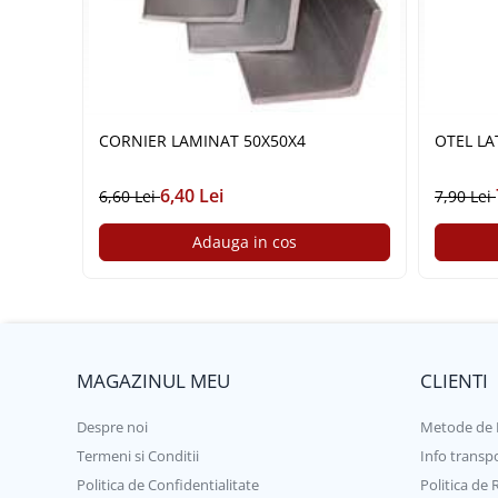
Plasă din fibră de sticlă
Plasă sudată
Policarbonat
Trepte și grătare zincate
Tablă
CORNIER LAMINAT 50X50X4
OTEL LA
Tablă aluminiu
6,40 Lei
6,60 Lei
7,90 Lei
Tablă aluminiu lisa
Tablă aluminiu striată
Adauga in cos
Tablă neagră
Tablă oțel
Tablă de uzură
Tablă groasă laminată la cald (LTG)
MAGAZINUL MEU
CLIENTI
Tablă laminată la cald (LBC)
Tablă laminată la rece (LBR)
Despre noi
Metode de 
Tablă striată
Termeni si Conditii
Info transp
Tablă zincată
Politica de Confidentialitate
Politica de 