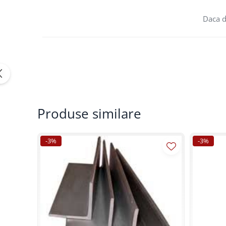
Polistiren extrudat
Daca d
Vată bazaltică
Vată minerală
Oțel beton
Oțel beton fasonat
Oțel beton neted
Oțel beton striat
Panouri termoizolante
Produse similare
Panouri și plase de gard
Panou bordurat vopsit
-3%
-3%
Panou bordurat zincat
Plasă de gard sudată zincată
Plasă de gard împletită zincată
Plasă gard
Plasă împletită
Plasă de armare