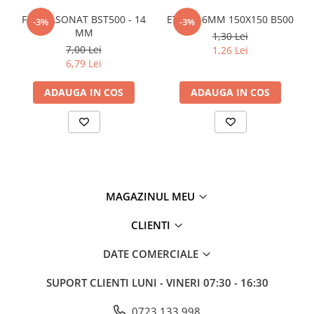
Policarbonat
FIER FASONAT BST500 - 14
ETRIER 6MM 150X150 B500
-3%
-3%
MM
1,30 Lei
Trepte și grătare zincate
7,00 Lei
1,26 Lei
6,79 Lei
ADAUGA IN COS
ADAUGA IN COS
MAGAZINUL MEU
CLIENTI
DATE COMERCIALE
SUPORT CLIENTI
LUNI - VINERI 07:30 - 16:30
0723 133 998