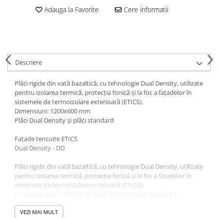
Vată bazaltică
Adauga la Favorite
Cere informatii
Vată minerală
Oțel beton
Oțel beton fasonat
Oțel beton neted
Descriere
Oțel beton striat
Plăci rigide din vată bazaltică, cu tehnologie Dual Density, utilizate
Panouri termoizolante
pentru izolarea termică, protecţia fonică şi la foc a faţadelor în
Panouri și plase de gard
sistemele de termoizolare exterioară (ETICS).
Dimensiuni: 1200x600 mm
Panou bordurat vopsit
Plăci Dual Density și plăci standard
Panou bordurat zincat
Fațade tencuite ETICS
Plasă de gard sudată zincată
Dual Density - DD
Plasă de gard împletită zincată
Plasă gard
Plăci rigide din vată bazaltică, cu tehnologie Dual Density, utilizate
pentru izolarea termică, protecţia fonică şi la foc a faţadelor în
Plasă împletită
sistemele de termoizolare exterioară (ETICS).
Plasă de armare
Produsele sunt utilizate în cazul faţadelor care necesită o
rezistenţă mecanică ridicată.
Plasă din fibră de sticlă
Dimensiuni: 1200x600 mm
VEZI MAI MULT
Plasă sudată