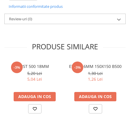
• Clasă europeană A1
Informatii conformitate produs
Policarbonat
• λD = 0,035 W/mK
Trepte și grătare zincate
Review-uri
(0)
PRODUSE SIMILARE
BST 500 18MM
ETRIER 6MM 150X150 B500
-3%
-3%
5,20 Lei
1,30 Lei
5,04 Lei
1,26 Lei
ADAUGA IN COS
ADAUGA IN COS