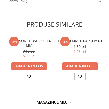
Review-uri
(0)
Policarbonat
Trepte și grătare zincate
PRODUSE SIMILARE
FIER FASONAT BST500 - 14
ETRIER 6MM 150X150 B500
-3%
-3%
MM
1,30 Lei
7,00 Lei
1,26 Lei
6,79 Lei
ADAUGA IN COS
ADAUGA IN COS
MAGAZINUL MEU