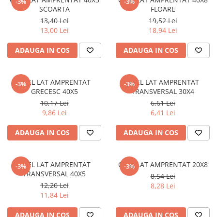
-3%
-3%
SCOARTA
FLOARE
13,40 Lei
19,52 Lei
13,00 Lei
18,94 Lei
ADAUGA IN COS
ADAUGA IN COS
OTEL LAT AMPRENTAT
OTEL LAT AMPRENTAT
-3%
-3%
GRECESC 40X5
TRANSVERSAL 30X4
10,17 Lei
6,61 Lei
9,86 Lei
6,41 Lei
ADAUGA IN COS
ADAUGA IN COS
OTEL LAT AMPRENTAT
OTEL LAT AMPRENTAT 20X8
-3%
-3%
TRANSVERSAL 40X5
8,54 Lei
12,20 Lei
8,28 Lei
11,84 Lei
ADAUGA IN COS
ADAUGA IN COS