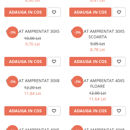
6,90 Lei
6,41 Lei
Policarbonat
ADAUGA IN COS
ADAUGA IN COS
Trepte și grătare zincate
OTEL LAT AMPRENTAT 30X5
OTEL LAT AMPRENTAT 30X5
-3%
-3%
SCOARTA
10,00 Lei
9,05 Lei
9,70 Lei
8,78 Lei
ADAUGA IN COS
ADAUGA IN COS
OTEL LAT AMPRENTAT 30X8
OTEL LAT AMPRENTAT 40X5
-3%
-3%
FLOARE
12,20 Lei
12,00 Lei
11,84 Lei
11,64 Lei
ADAUGA IN COS
ADAUGA IN COS
OTEL LAT AMPRENTAT 40X5
OTEL LAT AMPRENTAT 40X8