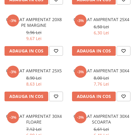
Vată bazaltică
Vată minerală
Oțel beton
OTEL LAT AMPRENTAT 20X8
OTEL LAT AMPRENTAT 25X4
-3%
-3%
PE MARGINE
6,50 Lei
Oțel beton fasonat
9,96 Lei
6,30 Lei
Oțel beton neted
9,67 Lei
Oțel beton striat
ADAUGA IN COS
ADAUGA IN COS
Panouri termoizolante
Panouri și plase de gard
OTEL LAT AMPRENTAT 25X5
OTEL LAT AMPRENTAT 30X4
Panou bordurat vopsit
-3%
-3%
8,90 Lei
8,00 Lei
Panou bordurat zincat
8,63 Lei
7,76 Lei
Plasă de gard sudată zincată
Plasă de gard împletită zincată
ADAUGA IN COS
ADAUGA IN COS
Plasă gard
Plasă împletită
OTEL LAT AMPRENTAT 30X4
OTEL LAT AMPRENTAT 30X4
-3%
-3%
Plasă de armare
FLOARE
SCOARTA
Plasă din fibră de sticlă
7,12 Lei
6,61 Lei
Plasă sudată