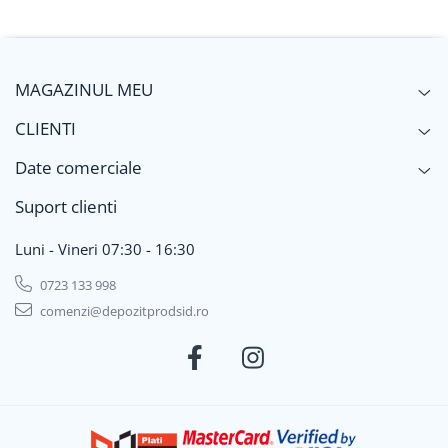
Policarbonat
Trepte și grătare zincate
MAGAZINUL MEU
CLIENTI
Date comerciale
Suport clienti
Luni - Vineri 07:30 - 16:30
0723 133 998
comenzi@depozitprodsid.ro