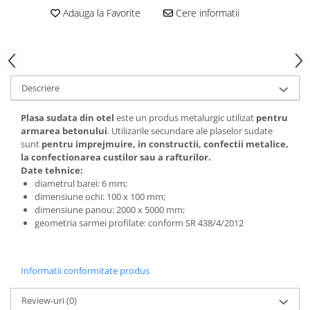
Adauga la Favorite
Cere informatii
Polistiren extrudat
Vată bazaltică
Vată minerală
Oțel beton
Descriere
Oțel beton fasonat
Oțel beton neted
Plasa sudata din otel
este un produs metalurgic utilizat
pentru
Oțel beton striat
armarea betonului
. Utilizarile secundare ale plaselor sudate
sunt
pentru imprejmuire, in constructii, confectii metalice,
Panouri termoizolante
la confectionarea custilor sau a rafturilor.
Panouri și plase de gard
Date tehnice:
diametrul barei: 6 mm;
Panou bordurat vopsit
dimensiune ochi: 100 x 100 mm;
Panou bordurat zincat
dimensiune panou: 2000 x 5000 mm;
geometria sarmei profilate: conform SR 438/4/2012
Plasă de gard sudată zincată
Plasă de gard împletită zincată
Plasă gard
Informatii conformitate produs
Plasă împletită
Plasă de armare
Review-uri
(0)