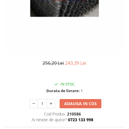
Elemente de placare
Accesorii gips carton
Plăci gips carton
Plăci OSB
Elemente de zidărie
BCA
Blocuri ceramice cu găuri
Bolțari din beton
256,20 Lei
243,39 Lei
Cărămidă plină
Materiale pentru hidroizolații
Amorsă, mastic
IN STOC
Diverse (hidroizolații)
Durata de livrare:
1
Membrană hidroizolație
ADAUGA IN COS
Materiale pentru termoizolații
Colțare și plasă de armare
Cod Produs:
210586
Ai nevoie de ajutor?
0723 133 998
Plasă de armare pentru fațade
Polistiren expandat