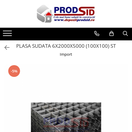
Toate Produsele
Materiale pentru construcții
Ciment și adezivi
PLASA SUDATA 6X2000X5000 (100X100) ST
Adezivi
Import
Chituri
Ciment, Mortar, Tinci, Nisip, Var
-5%
Glet, Ipsos
Tencuieli
Cuie și sârmă
Cuie construcții
Sârmă ghimpată
Sârmă laminată (tip NATO)
Sârmă neagră
Sârmă zincată