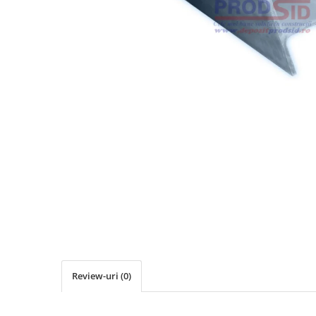
Elemente de placare
Accesorii gips carton
Plăci gips carton
Plăci OSB
Elemente de zidărie
BCA
Blocuri ceramice cu găuri
Bolțari din beton
Cărămidă plină
Materiale pentru hidroizolații
Amorsă, mastic
Diverse (hidroizolații)
Membrană hidroizolație
Materiale pentru termoizolații
Review-uri
(0)
Colțare și plasă de armare
Plasă de armare pentru fațade
Polistiren expandat