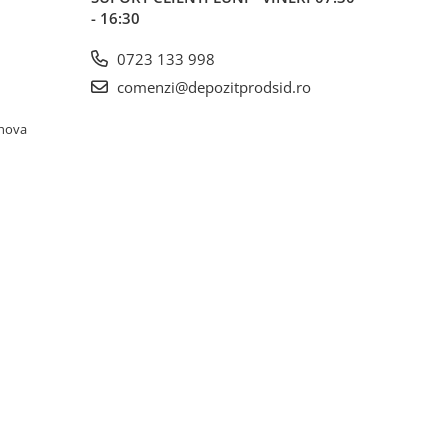
- 16:30
0723 133 998
comenzi@depozitprodsid.ro
ahova