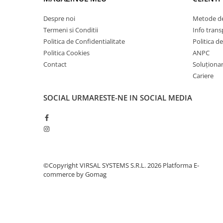
Plasă din fibră de sticlă
Plasă sudată
Despre noi
Metode de
Termeni si Conditii
Info trans
Policarbonat
Politica de Confidentialitate
Politica d
Trepte și grătare zincate
Politica Cookies
ANPC
Tablă
Contact
Soluționare
Tablă aluminiu
Cariere
Tablă aluminiu lisa
SOCIAL
URMARESTE-NE IN SOCIAL MEDIA
Tablă aluminiu striată
Tablă neagră
Tablă oțel
Tablă de uzură
Tablă groasă laminată la cald (LTG)
©Copyright VIRSAL SYSTEMS S.R.L. 2026
Platforma E-
Tablă laminată la cald (LBC)
commerce by Gomag
Tablă laminată la rece (LBR)
Tablă striată
Tablă zincată