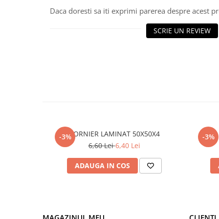
Daca doresti sa iti exprimi parerea despre acest 
Polistiren extrudat
Vată bazaltică
SCRIE UN REVIEW
Vată minerală
Oțel beton
Oțel beton fasonat
Oțel beton neted
Oțel beton striat
Panouri termoizolante
Panouri și plase de gard
Panou bordurat vopsit
CORNIER LAMINAT 50X50X4
-3%
-3%
Panou bordurat zincat
6,60 Lei
6,40 Lei
Plasă de gard sudată zincată
ADAUGA IN COS
Plasă de gard împletită zincată
Plasă gard
Plasă împletită
Plasă de armare
MAGAZINUL MEU
CLIENTI