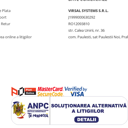
 Plata
VIRSAL SYSTEMS S.R.L.
port
J1999000630292
e Retur
RO12093810
str. Calea Unirii, nr. 36
a online a litigiilor
com. Paulesti, sat Paulestii Noi, Pr