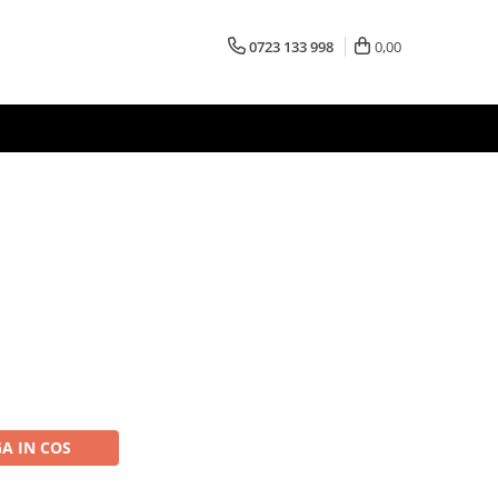
0723 133 998
0,00
A IN COS