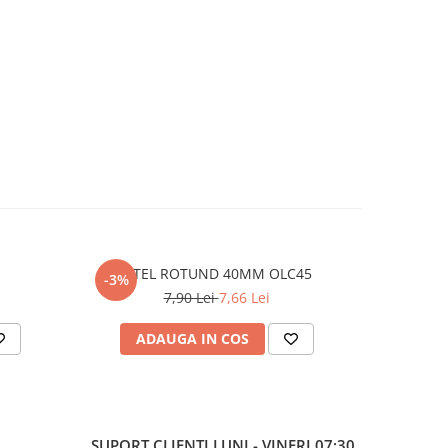
OTEL ROTUND 40MM OLC45
-3%
-3%
7,90 Lei
7,66 Lei
ADAUGA IN COS
AD
SUPORT CLIENTI
LUNI - VINERI 07:30