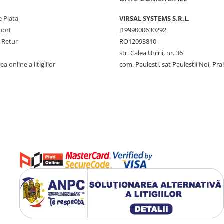
 Plata
VIRSAL SYSTEMS S.R.L.
port
J1999000630292
e Retur
RO12093810
str. Calea Unirii, nr. 36
a online a litigiilor
com. Paulesti, sat Paulestii Noi, Pr