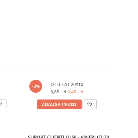
OTEL LAT 20X10
-3%
-3%
6,65 Lei
6,45 Lei
ADAUGA IN COS
AD
SUPORT CLIENTI
LUNI - VINERI 07:30