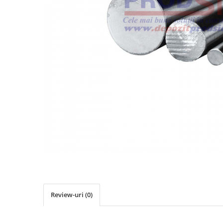
Elemente de placare
Accesorii gips carton
Plăci gips carton
Plăci OSB
Elemente de zidărie
BCA
Blocuri ceramice cu găuri
Bolțari din beton
Cărămidă plină
Materiale pentru hidroizolații
Amorsă, mastic
Diverse (hidroizolații)
Membrană hidroizolație
Materiale pentru termoizolații
Review-uri
(0)
Colțare și plasă de armare
Plasă de armare pentru fațade
Polistiren expandat