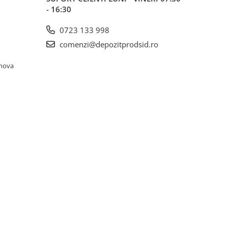
- 16:30
0723 133 998
comenzi@depozitprodsid.ro
ahova