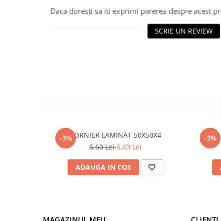
Daca doresti sa iti exprimi parerea despre acest 
Polistiren extrudat
Vată bazaltică
SCRIE UN REVIEW
Vată minerală
Oțel beton
Oțel beton fasonat
Oțel beton neted
Oțel beton striat
Panouri termoizolante
Panouri și plase de gard
Panou bordurat vopsit
CORNIER LAMINAT 50X50X4
-3%
-3%
Panou bordurat zincat
6,60 Lei
6,40 Lei
Plasă de gard sudată zincată
ADAUGA IN COS
Plasă de gard împletită zincată
Plasă gard
Plasă împletită
Plasă de armare
MAGAZINUL MEU
CLIENTI