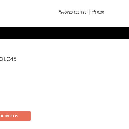
0723 133 998
0,00
OLC45
A IN COS