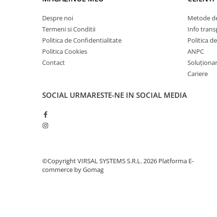
Plasă din fibră de sticlă
Plasă sudată
Despre noi
Metode de
Termeni si Conditii
Info trans
Policarbonat
Politica de Confidentialitate
Politica d
Trepte și grătare zincate
Politica Cookies
ANPC
Tablă
Contact
Soluționare
Tablă aluminiu
Cariere
Tablă aluminiu lisa
SOCIAL
URMARESTE-NE IN SOCIAL MEDIA
Tablă aluminiu striată
Tablă neagră
Tablă oțel
Tablă de uzură
Tablă groasă laminată la cald (LTG)
©Copyright VIRSAL SYSTEMS S.R.L. 2026
Platforma E-
Tablă laminată la cald (LBC)
commerce by Gomag
Tablă laminată la rece (LBR)
Tablă striată
Tablă zincată