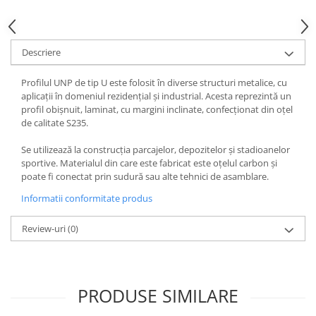
Vată bazaltică
Vată minerală
Oțel beton
Descriere
Oțel beton fasonat
Profilul UNP de tip U este folosit în diverse structuri metalice, cu
Oțel beton neted
aplicații în domeniul rezidențial și industrial. Acesta reprezintă un
Oțel beton striat
profil obișnuit, laminat, cu margini inclinate, confecționat din oțel
Panouri termoizolante
de calitate S235.
Panouri și plase de gard
Se utilizează la construcția parcajelor, depozitelor și stadioanelor
sportive. Materialul din care este fabricat este oțelul carbon și
Panou bordurat vopsit
poate fi conectat prin sudură sau alte tehnici de asamblare.
Panou bordurat zincat
Informatii conformitate produs
Plasă de gard sudată zincată
Plasă de gard împletită zincată
Review-uri
(0)
Plasă gard
Plasă împletită
Plasă de armare
PRODUSE SIMILARE
Plasă din fibră de sticlă
Plasă sudată