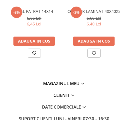
Policarbonat
OTEL PATRAT 14X14
CORNIER LAMINAT 40X40X3
-3%
-3%
Trepte și grătare zincate
6,65 Lei
6,60 Lei
6,45 Lei
6,40 Lei
ADAUGA IN COS
ADAUGA IN COS
MAGAZINUL MEU
CLIENTI
DATE COMERCIALE
SUPORT CLIENTI
LUNI - VINERI 07:30 - 16:30