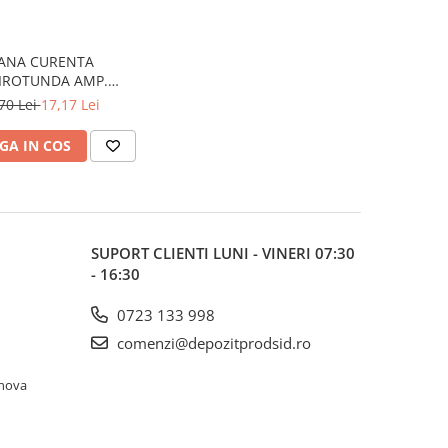
ANA CURENTA
ROTUNDA AMP.
14X50X1.5MM
70 Lei
17,17 Lei
GA IN COS
SUPORT CLIENTI
LUNI - VINERI 07:30
- 16:30
0723 133 998
comenzi@depozitprodsid.ro
ahova