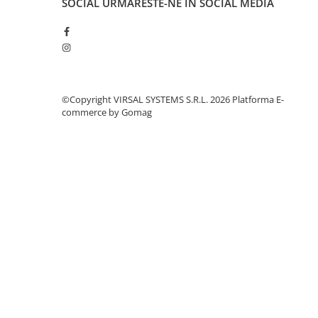
SOCIAL
URMARESTE-NE IN SOCIAL MEDIA
Polistiren extrudat
Vată bazaltică
Vată minerală
Oțel beton
Oțel beton fasonat
©Copyright VIRSAL SYSTEMS S.R.L. 2026
Platforma E-
Oțel beton neted
commerce by Gomag
Oțel beton striat
Panouri termoizolante
Panouri și plase de gard
Panou bordurat vopsit
Panou bordurat zincat
Plasă de gard sudată zincată
Plasă de gard împletită zincată
Plasă gard
Plasă împletită
Plasă de armare