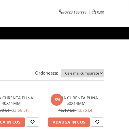
0723 133 998
0,00
Ordoneaza:
 CURENTA PLINA
MANA CURENTA PLINA
-3%
40X11MM
50X14MM
70 Lei
33,66 Lei
45,10 Lei
43,75 Lei
GA IN COS
ADAUGA IN COS