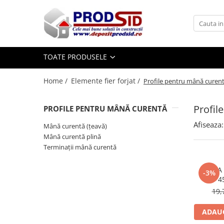
Toate Produsele
Materiale pentru construcții
TOATE PRODUSELE
Ciment și adezivi
Home /
Elemente fier forjat /
Profile pentru mână curen
Adezivi
Chituri
Profil
PROFILE PENTRU MÂNĂ CURENTĂ
Ciment, Mortar, Tinci, Nisip, Var
Glet, Ipsos
Afiseaza:
Mână curentă (țeavă)
Tencuieli
Mână curentă plină
Terminații mână curentă
Cuie și sârmă
Cuie construcții
MANA 
-3%
Sârmă ghimpată
4
Sârmă laminată (tip NATO)
19,
Sârmă neagră
ADAUG
Sârmă zincată