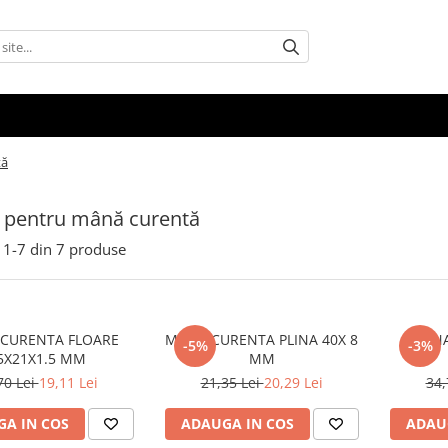
tă
e pentru mână curentă
1-
7
din
7
produse
CURENTA FLOARE
MANA CURENTA PLINA 40X 8
MANA
-5%
-3%
5X21X1.5 MM
MM
70 Lei
19,11 Lei
21,35 Lei
20,29 Lei
34,
A IN COS
ADAUGA IN COS
ADAU