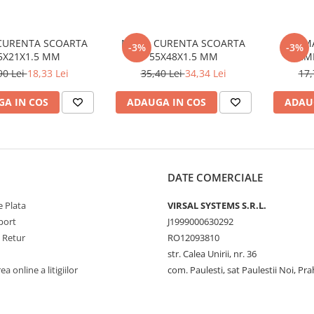
CURENTA SCOARTA
MANA CURENTA SCOARTA
M
-3%
-3%
5X21X1.5 MM
55X48X1.5 MM
SEMI
90 Lei
18,33 Lei
35,40 Lei
34,34 Lei
17,
A IN COS
ADAUGA IN COS
ADAU
DATE COMERCIALE
 Plata
VIRSAL SYSTEMS S.R.L.
port
J1999000630292
e Retur
RO12093810
str. Calea Unirii, nr. 36
a online a litigiilor
com. Paulesti, sat Paulestii Noi, Pr