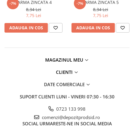
SARMA ZINCATA 4
SARMA ZINCATA 5
-7%
-7%
Vată bazaltică
8,34 Lei
8,34 Lei
Vată minerală
7,75 Lei
7,75 Lei
Oțel beton
ADAUGA IN COS
ADAUGA IN COS
Oțel beton fasonat
Oțel beton neted
Oțel beton striat
Panouri termoizolante
MAGAZINUL MEU
Panouri și plase de gard
Panou bordurat vopsit
CLIENTI
Panou bordurat zincat
DATE COMERCIALE
Plasă de gard sudată zincată
Plasă de gard împletită zincată
SUPORT CLIENTI
LUNI - VINERI 07:30 - 16:30
Plasă gard
0723 133 998
Plasă împletită
Plasă de armare
comenzi@depozitprodsid.ro
SOCIAL
URMARESTE-NE IN SOCIAL MEDIA
Plasă din fibră de sticlă
Plasă sudată