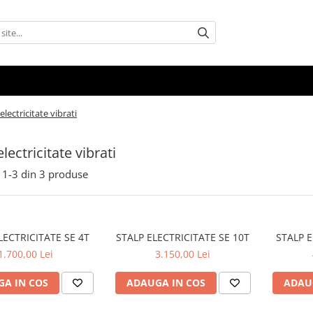
 electricitate vibrati
electricitate vibrati
1-
3
din
3
produse
STALP ELECTRICITATE SE 4T
STALP ELECTRICITATE SE 10T
STALP E
1.700,00 Lei
3.150,00 Lei
A IN COS
ADAUGA IN COS
ADAU