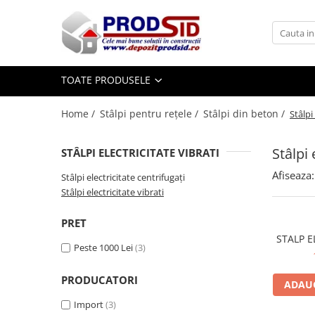
Toate Produsele
Materiale pentru construcții
TOATE PRODUSELE
Ciment și adezivi
Home /
Stâlpi pentru rețele /
Stâlpi din beton /
Stâlpi
Adezivi
Chituri
Stâlpi 
STÂLPI ELECTRICITATE VIBRATI
Ciment, Mortar, Tinci, Nisip, Var
Glet, Ipsos
Afiseaza:
Stâlpi electricitate centrifugați
Tencuieli
Stâlpi electricitate vibrati
Cuie și sârmă
PRET
Cuie construcții
Sârmă ghimpată
Peste 1000 Lei
(3)
Sârmă laminată (tip NATO)
PRODUCATORI
Sârmă neagră
ADAUG
Sârmă zincată
Import
(3)