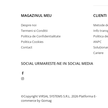
Elemente de placare
Accesorii gips carton
MAGAZINUL MEU
CLIENTI
Plăci gips carton
Plăci OSB
Despre noi
Metode de
Elemente de zidărie
Termeni si Conditii
Info trans
BCA
Politica de Confidentialitate
Politica d
Politica Cookies
ANPC
Blocuri ceramice cu găuri
Contact
Soluționare
Bolțari din beton
Cariere
Cărămidă plină
Materiale pentru hidroizolații
SOCIAL
URMARESTE-NE IN SOCIAL MEDIA
Amorsă, mastic
Diverse (hidroizolații)
Membrană hidroizolație
Materiale pentru termoizolații
Colțare și plasă de armare
©Copyright VIRSAL SYSTEMS S.R.L. 2026
Platforma E-
commerce by Gomag
Plasă de armare pentru fațade
Polistiren expandat