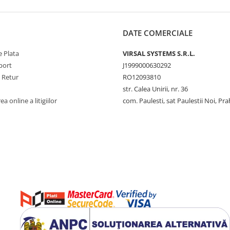
DATE COMERCIALE
 Plata
VIRSAL SYSTEMS S.R.L.
port
J1999000630292
e Retur
RO12093810
str. Calea Unirii, nr. 36
a online a litigiilor
com. Paulesti, sat Paulestii Noi, Pr