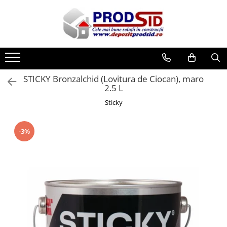
Toate Produsele
Materiale pentru construcții
Ciment și adezivi
STICKY Bronzalchid (Lovitura de Ciocan), maro
Adezivi
2.5 L
Chituri
Sticky
Ciment, Mortar, Tinci, Nisip, Var
Glet, Ipsos
-3%
Tencuieli
Cuie și sârmă
Cuie construcții
Sârmă ghimpată
Sârmă laminată (tip NATO)
Sârmă neagră
Sârmă zincată