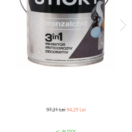
Elemente de placare
Accesorii gips carton
Plăci gips carton
Plăci OSB
Elemente de zidărie
BCA
Blocuri ceramice cu găuri
Bolțari din beton
Cărămidă plină
Materiale pentru hidroizolații
Amorsă, mastic
Diverse (hidroizolații)
Membrană hidroizolație
Materiale pentru termoizolații
97,21 Lei
94,29 Lei
Colțare și plasă de armare
Plasă de armare pentru fațade
Polistiren expandat
IN STOC