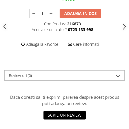
Polistiren extrudat
ADAUGA IN COS
Vată bazaltică
Vată minerală
Cod Produs:
216873
Oțel beton
Ai nevoie de ajutor?
0723 133 998
Oțel beton fasonat
Adauga la Favorite
Cere informatii
Oțel beton neted
Oțel beton striat
Panouri termoizolante
Panouri și plase de gard
Review-uri
(0)
Panou bordurat vopsit
Panou bordurat zincat
Plasă de gard sudată zincată
Daca doresti sa iti exprimi parerea despre acest produs
Plasă de gard împletită zincată
poti adauga un review.
Plasă gard
SCRIE UN REVIEW
Plasă împletită
Plasă de armare