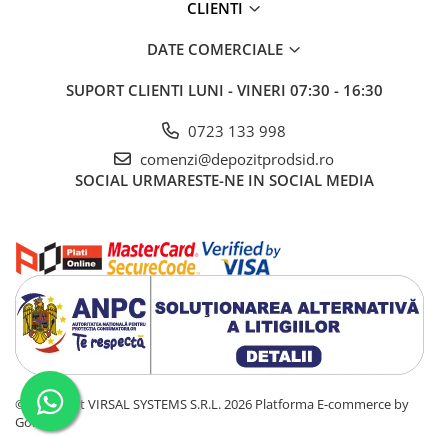
Tablă prelucrată
CLIENTI
Tablă cutată zincată
DATE COMERCIALE
Tablă expandată neagră
Tablă expandată zincată
SUPORT CLIENTI
LUNI - VINERI 07:30 - 16:30
Tablă perforată
0723 133 998
Țeavă
comenzi@depozitprodsid.ro
Țeavă din oțel pentru construcții
SOCIAL
URMARESTE-NE IN SOCIAL MEDIA
Stâlpi pentru gard
Țeavă amprentată
Țeavă pătrată și rectangulară
Țeavă pătrată și rectangulară
zincată
Țeavă rotundă pentru construcții
Țeavă rotundă pentru construții
zincată
Țeavă din oțel pentru instalații
©Copyright VIRSAL SYSTEMS S.R.L. 2026
Platforma E-commerce by
Țeavă instalații fără sudură (țeavă
Gomag
trasă)