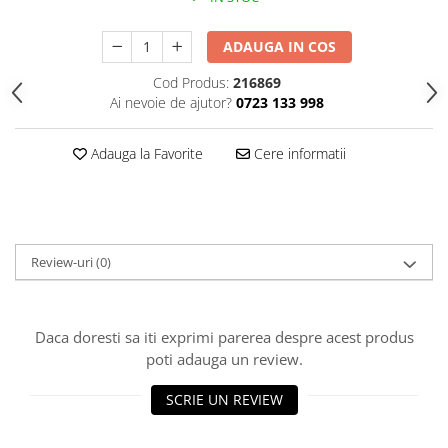
Polistiren extrudat
ADAUGA IN COS
Vată bazaltică
Vată minerală
Cod Produs:
216869
Oțel beton
Ai nevoie de ajutor?
0723 133 998
Oțel beton fasonat
Adauga la Favorite
Cere informatii
Oțel beton neted
Oțel beton striat
Panouri termoizolante
Panouri și plase de gard
Review-uri
(0)
Panou bordurat vopsit
Panou bordurat zincat
Plasă de gard sudată zincată
Daca doresti sa iti exprimi parerea despre acest produs
Plasă de gard împletită zincată
poti adauga un review.
Plasă gard
SCRIE UN REVIEW
Plasă împletită
Plasă de armare