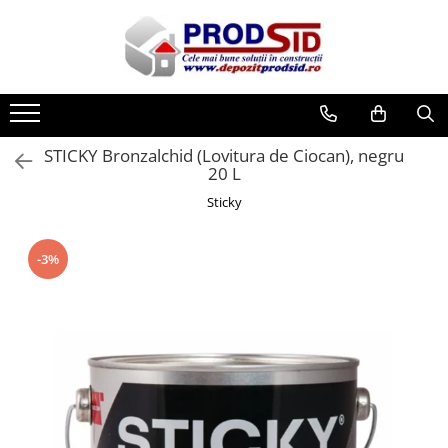
Toate Produsele
Materiale pentru construcții
Ciment și adezivi
STICKY Bronzalchid (Lovitura de Ciocan), negru
Adezivi
20 L
Chituri
Sticky
Ciment, Mortar, Tinci, Nisip, Var
Glet, Ipsos
-3%
Tencuieli
Cuie și sârmă
Cuie construcții
Sârmă ghimpată
Sârmă laminată (tip NATO)
Sârmă neagră
Sârmă zincată