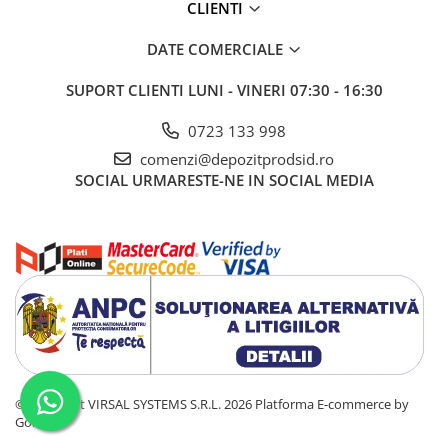
Tablă prelucrată
CLIENTI
Tablă cutată zincată
DATE COMERCIALE
Tablă expandată neagră
Tablă expandată zincată
SUPORT CLIENTI
LUNI - VINERI 07:30 - 16:30
Tablă perforată
0723 133 998
Țeavă
comenzi@depozitprodsid.ro
Țeavă din oțel pentru construcții
SOCIAL
URMARESTE-NE IN SOCIAL MEDIA
Stâlpi pentru gard
Țeavă amprentată
Țeavă pătrată și rectangulară
Țeavă pătrată și rectangulară
zincată
Țeavă rotundă pentru construcții
Țeavă rotundă pentru construții
zincată
Țeavă din oțel pentru instalații
©Copyright VIRSAL SYSTEMS S.R.L. 2026
Platforma E-commerce by
Țeavă instalații fără sudură (țeavă
Gomag
trasă)