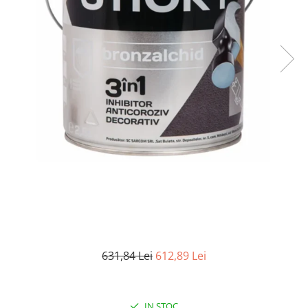
Elemente de placare
Accesorii gips carton
Plăci gips carton
Plăci OSB
Elemente de zidărie
BCA
Blocuri ceramice cu găuri
Bolțari din beton
Cărămidă plină
Materiale pentru hidroizolații
Amorsă, mastic
Diverse (hidroizolații)
Membrană hidroizolație
Materiale pentru termoizolații
631,84 Lei
612,89 Lei
Colțare și plasă de armare
Plasă de armare pentru fațade
Polistiren expandat
IN STOC