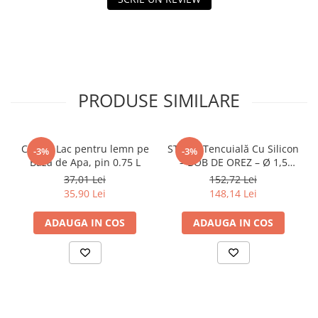
Policarbonat
Trepte și grătare zincate
PRODUSE SIMILARE
CORAL Lac pentru lemn pe
STICKY Tencuială Cu Silicon
-3%
-3%
Baza de Apa, pin 0.75 L
– BOB DE OREZ – Ø 1,5
găleată 25 kg, sahara
37,01 Lei
152,72 Lei
35,90 Lei
148,14 Lei
ADAUGA IN COS
ADAUGA IN COS