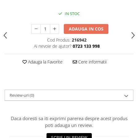
Vată bazaltică
Vată minerală
IN STOC
Oțel beton
ADAUGA IN COS
Oțel beton fasonat
Oțel beton neted
Cod Produs:
216942
Oțel beton striat
Ai nevoie de ajutor?
0723 133 998
Panouri termoizolante
Adauga la Favorite
Cere informatii
Panouri și plase de gard
Panou bordurat vopsit
Panou bordurat zincat
Plasă de gard sudată zincată
Review-uri
(0)
Plasă de gard împletită zincată
Plasă gard
Plasă împletită
Daca doresti sa iti exprimi parerea despre acest produs
Plasă de armare
poti adauga un review.
Plasă din fibră de sticlă
SCRIE UN REVIEW
Plasă sudată