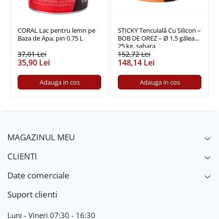
Policarbonat
Trepte și grătare zincate
CORAL Lac pentru lemn pe
STICKY Tencuială Cu Silicon –
Baza de Apa, pin 0.75 L
BOB DE OREZ – Ø 1,5 găleată
25 kg, sahara
37,01 Lei
152,72 Lei
35,90 Lei
148,14 Lei
Adauga in cos
Adauga in cos
MAGAZINUL MEU
CLIENTI
Date comerciale
Suport clienti
Luni - Vineri 07:30 - 16:30