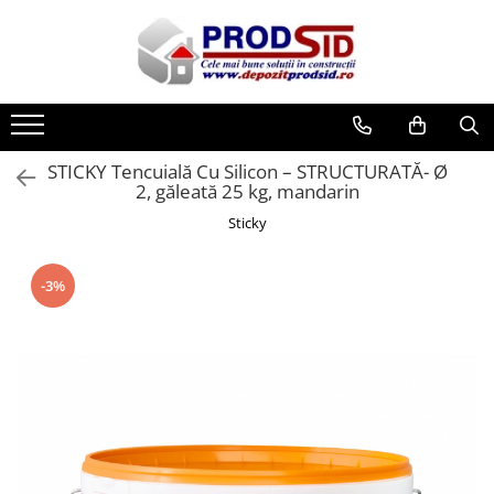
Toate Produsele
Materiale pentru construcții
Ciment și adezivi
STICKY Tencuială Cu Silicon – STRUCTURATĂ- Ø
Adezivi
2, găleată 25 kg, mandarin
Chituri
Sticky
Ciment, Mortar, Tinci, Nisip, Var
Glet, Ipsos
-3%
Tencuieli
Cuie și sârmă
Cuie construcții
Sârmă ghimpată
Sârmă laminată (tip NATO)
Sârmă neagră
Sârmă zincată