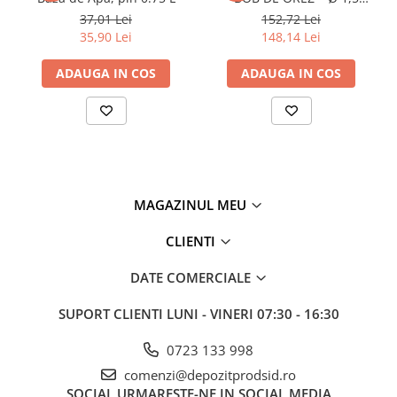
Tablă prelucrată
diferențe de nuanțe.
găleată 25 kg, sahara
37,01 Lei
152,72 Lei
Tablă cutată zincată
35,90 Lei
148,14 Lei
Tablă expandată neagră
ADAUGA IN COS
ADAUGA IN COS
Tablă expandată zincată
Tablă perforată
Țeavă
Țeavă din oțel pentru construcții
Stâlpi pentru gard
Țeavă amprentată
MAGAZINUL MEU
Țeavă pătrată și rectangulară
CLIENTI
Țeavă pătrată și rectangulară
zincată
DATE COMERCIALE
Țeavă rotundă pentru construcții
Țeavă rotundă pentru construții
SUPORT CLIENTI
LUNI - VINERI 07:30 - 16:30
zincată
Țeavă din oțel pentru instalații
0723 133 998
Țeavă instalații fără sudură (țeavă
comenzi@depozitprodsid.ro
trasă)
SOCIAL
URMARESTE-NE IN SOCIAL MEDIA