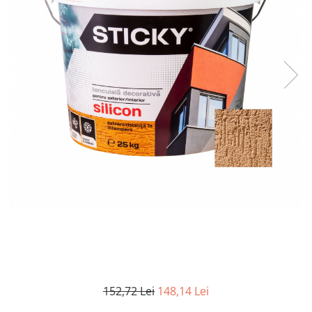
Elemente de placare
Accesorii gips carton
Plăci gips carton
Plăci OSB
Elemente de zidărie
BCA
Blocuri ceramice cu găuri
Bolțari din beton
Cărămidă plină
Materiale pentru hidroizolații
Amorsă, mastic
Diverse (hidroizolații)
Membrană hidroizolație
Materiale pentru termoizolații
Colțare și plasă de armare
152,72 Lei
148,14 Lei
Plasă de armare pentru fațade
Polistiren expandat