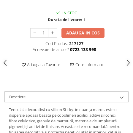
Polistiren extrudat
IN STOC
Vată bazaltică
Durata de livrare:
1
Vată minerală
Oțel beton
ADAUGA IN COS
Oțel beton fasonat
Cod Produs:
217127
Oțel beton neted
Ai nevoie de ajutor?
0723 133 998
Oțel beton striat
Panouri termoizolante
Adauga la Favorite
Cere informatii
Panouri și plase de gard
Panou bordurat vopsit
Panou bordurat zincat
Plasă de gard sudată zincată
Descriere
Plasă de gard împletită zincată
Tencuiala decorativă cu silicon Sticky, în nuanța maroc, este o
Plasă gard
dispersie apoasă bazată pe copolimeri acrilici, aditivi siliconici,
Plasă împletită
fibre celulozice, granule de marmură, materiale de umplutură,
Plasă de armare
pigmenți și aditivi de finisare. Aceasta este recomandată pentru
finisarea decorativă și protecția pereților atât în interior, cât și în