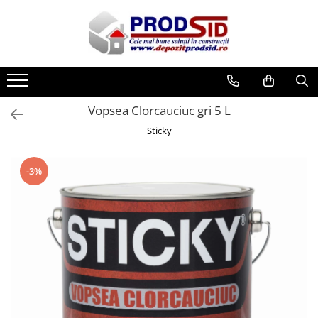
Toate Produsele
Materiale pentru construcții
Ciment și adezivi
Vopsea Clorcauciuc gri 5 L
Adezivi
Sticky
Chituri
Ciment, Mortar, Tinci, Nisip, Var
-3%
Glet, Ipsos
Tencuieli
Cuie și sârmă
Cuie construcții
Sârmă ghimpată
Sârmă laminată (tip NATO)
Sârmă neagră
Sârmă zincată