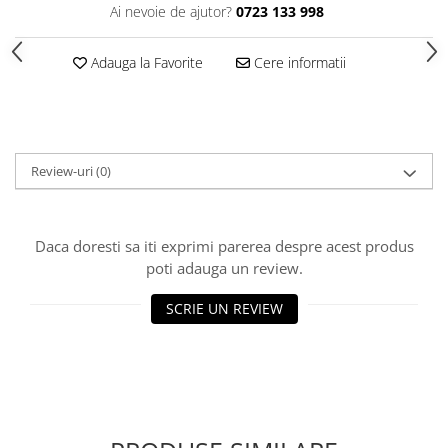
Ai nevoie de ajutor?
0723 133 998
Polistiren extrudat
Vată bazaltică
Adauga la Favorite
Cere informatii
Vată minerală
Oțel beton
Oțel beton fasonat
Oțel beton neted
Review-uri
(0)
Oțel beton striat
Panouri termoizolante
Panouri și plase de gard
Daca doresti sa iti exprimi parerea despre acest produs
poti adauga un review.
Panou bordurat vopsit
Panou bordurat zincat
SCRIE UN REVIEW
Plasă de gard sudată zincată
Plasă de gard împletită zincată
Plasă gard
Plasă împletită
Plasă de armare