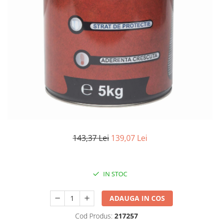
Elemente de placare
Accesorii gips carton
Plăci gips carton
Plăci OSB
Elemente de zidărie
BCA
Blocuri ceramice cu găuri
Bolțari din beton
Cărămidă plină
Materiale pentru hidroizolații
143,37 Lei
139,07 Lei
Amorsă, mastic
Diverse (hidroizolații)
Membrană hidroizolație
IN STOC
Materiale pentru termoizolații
Colțare și plasă de armare
ADAUGA IN COS
Plasă de armare pentru fațade
Cod Produs:
217257
Polistiren expandat