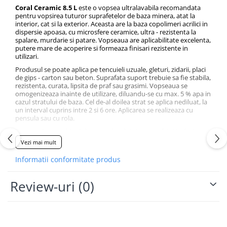
Vată bazaltică
Coral Ceramic 8.5 L
este o vopsea ultralavabila recomandata
pentru vopsirea tuturor suprafetelor de baza minera, atat la
Vată minerală
interior, cat si la exterior. Aceasta are la baza copolimeri acrilici in
dispersie apoasa, cu microsfere ceramice, ultra - rezistenta la
Oțel beton
spalare, murdarie si patare. Vopseaua are aplicabilitate excelenta,
Oțel beton fasonat
putere mare de acoperire si formeaza finisari rezistente in
utilizari.
Oțel beton neted
Produsul se poate aplica pe tencuieli uzuale, gleturi, zidarii, placi
Oțel beton striat
de gips - carton sau beton. Suprafata suport trebuie sa fie stabila,
rezistenta, curata, lipsita de praf sau grasimi. Vopseaua se
Panouri termoizolante
omogenizeaza inainte de utilizare, diluandu-se cu max. 5 % apa in
cazul stratului de baza. Cel de-al doilea strat se aplica nediluat, la
Panouri și plase de gard
un interval cuprins intre 2 si 6 ore. Aplicarea se realizeaza cu
pensula sau cu rola.
Panou bordurat vopsit
Temperatura ambientala, a produsului si a suprafetei trebuie sa
Panou bordurat zincat
fie cuprinsa intre 10°C si 30°C. Uscarea totala a peliculei se
Vezi mai mult
Plasă de gard sudată zincată
realizeaza dupa 24 ore. Timpul de uscare depinde de temperatura
si umiditatea mediului ambient. Consumul specific este cuprins
Plasă de gard împletită zincată
Informatii conformitate produs
intre 10-14 mp/litru/strat.
Plasă gard
Review-uri
(0)
Plasă împletită
Plasă de armare
Plasă din fibră de sticlă
Plasă sudată