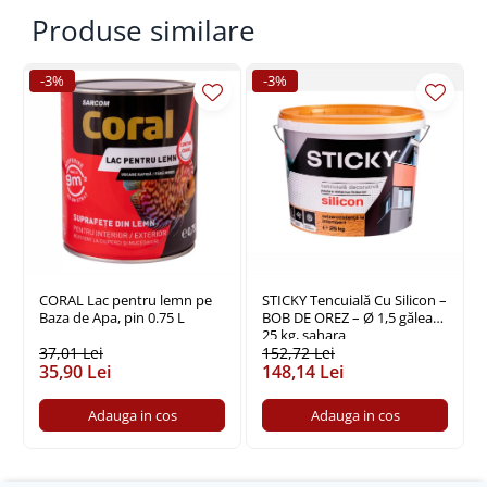
Produse similare
Policarbonat
Trepte și grătare zincate
-3%
-3%
CORAL Lac pentru lemn pe
STICKY Tencuială Cu Silicon –
Baza de Apa, pin 0.75 L
BOB DE OREZ – Ø 1,5 găleată
25 kg, sahara
37,01 Lei
152,72 Lei
35,90 Lei
148,14 Lei
Adauga in cos
Adauga in cos