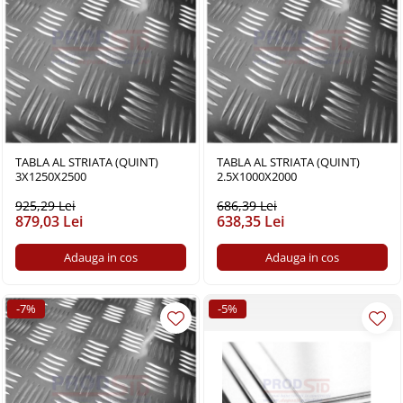
TABLA AL STRIATA (QUINT)
TABLA AL STRIATA (QUINT)
3X1250X2500
2.5X1000X2000
925,29 Lei
686,39 Lei
879,03 Lei
638,35 Lei
Adauga in cos
Adauga in cos
-7%
-5%