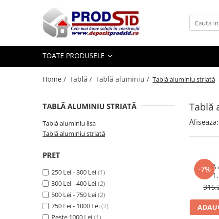
Toate Produsele
Materiale pentru construcții
TOATE PRODUSELE
Ciment și adezivi
Home /
Tablă /
Tablă aluminiu /
Tablă aluminiu striată
Adezivi
Chituri
Tablă 
TABLĂ ALUMINIU STRIATĂ
Ciment, Mortar, Tinci, Nisip, Var
Glet, Ipsos
Afiseaza:
Tablă aluminiu lisa
Tencuieli
Tablă aluminiu striată
Cuie și sârmă
PRET
Cuie construcții
TABLA 
-7%
Sârmă ghimpată
250 Lei - 300 Lei
(1)
1
300 Lei - 400 Lei
(2)
Sârmă laminată (tip NATO)
315,
500 Lei - 750 Lei
(2)
Sârmă neagră
750 Lei - 1000 Lei
(2)
ADAUG
Sârmă zincată
Peste 1000 Lei
(1)