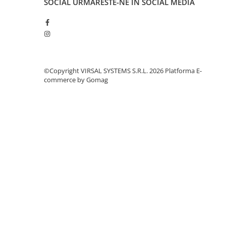
SOCIAL
URMARESTE-NE IN SOCIAL MEDIA
Polistiren extrudat
Vată bazaltică
Vată minerală
Oțel beton
Oțel beton fasonat
©Copyright VIRSAL SYSTEMS S.R.L. 2026
Platforma E-
Oțel beton neted
commerce by Gomag
Oțel beton striat
Panouri termoizolante
Panouri și plase de gard
Panou bordurat vopsit
Panou bordurat zincat
Plasă de gard sudată zincată
Plasă de gard împletită zincată
Plasă gard
Plasă împletită
Plasă de armare