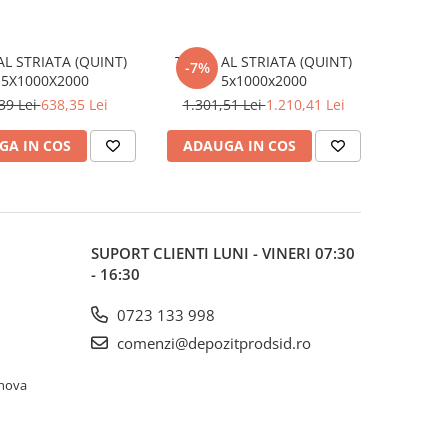
AL STRIATA (QUINT)
TABLA AL STRIATA (QUINT)
-7%
.5X1000X2000
5x1000x2000
39 Lei
638,35 Lei
1.301,51 Lei
1.210,41 Lei
GA IN COS
ADAUGA IN COS
SUPORT CLIENTI
LUNI - VINERI 07:30
- 16:30
0723 133 998
comenzi@depozitprodsid.ro
ahova