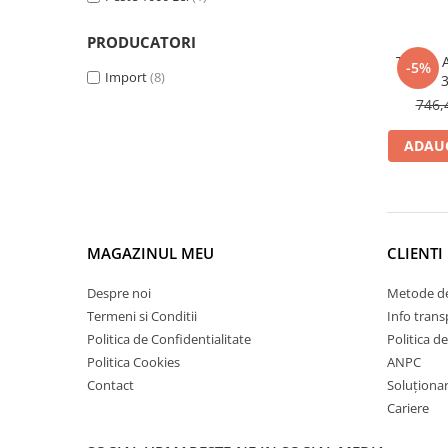
Elemente de placare
Accesorii gips carton
PRODUCATORI
TABLA A
Plăci gips carton
-5%
Import
(8)
Plăci OSB
746,
Elemente de zidărie
ADAUG
BCA
Blocuri ceramice cu găuri
Bolțari din beton
Cărămidă plină
Materiale pentru hidroizolații
MAGAZINUL MEU
CLIENTI
Amorsă, mastic
Despre noi
Metode de
Diverse (hidroizolații)
Termeni si Conditii
Info trans
Membrană hidroizolație
Politica de Confidentialitate
Politica d
Materiale pentru termoizolații
Politica Cookies
ANPC
Contact
Soluționare
Colțare și plasă de armare
Cariere
Plasă de armare pentru fațade
Polistiren expandat