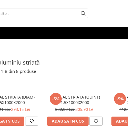
aluminiu striată
1-
8
din
8
produse
AL STRIATA (DIAM)
TABLA AL STRIATA (QUINT)
TABLA 
-5%
-5%
.5X1000X2000
1.5X1000X2000
21 Lei
293,15 Lei
322,00 Lei
305,90 Lei
412,
A IN COS
ADAUGA IN COS
ADAU