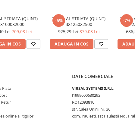
L STRIATA (QUINT)
TABLA AL STRIATA (QUINT)
TABLA 
-5%
-7%
3X1000X2000
3X1250X2500
2
40 Lei
709,08 Lei
925,29 Lei
879,03 Lei
686,
A IN COS
ADAUGA IN COS
ADAU
DATE COMERCIALE
 Plata
VIRSAL SYSTEMS S.R.L.
port
J1999000630292
e Retur
RO12093810
str. Calea Unirii, nr. 36
a online a litigiilor
com. Paulesti, sat Paulestii Noi, Pr