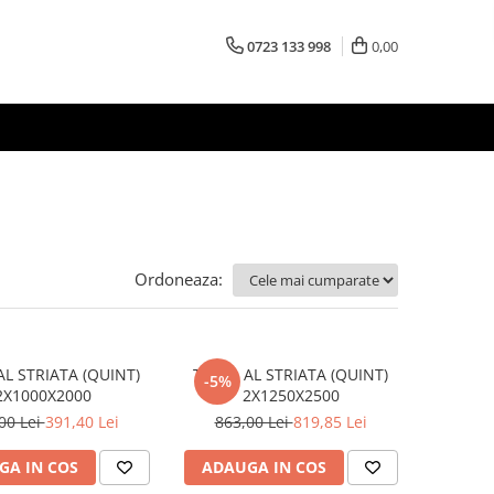
0723 133 998
0,00
Ordoneaza:
AL STRIATA (QUINT)
TABLA AL STRIATA (QUINT)
-5%
2X1000X2000
2X1250X2500
00 Lei
391,40 Lei
863,00 Lei
819,85 Lei
GA IN COS
ADAUGA IN COS