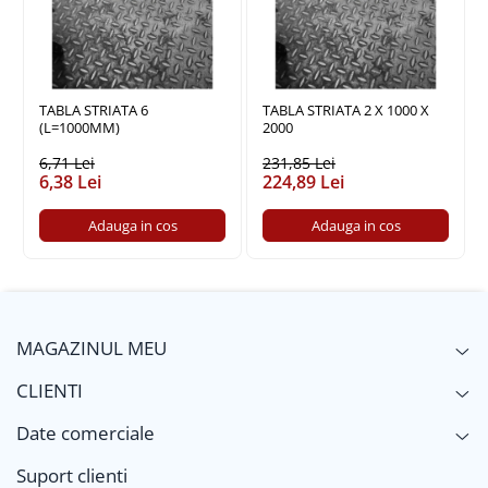
Policarbonat
Trepte și grătare zincate
TABLA STRIATA 6
TABLA STRIATA 2 X 1000 X
(L=1000MM)
2000
6,71 Lei
231,85 Lei
6,38 Lei
224,89 Lei
Adauga in cos
Adauga in cos
MAGAZINUL MEU
CLIENTI
Date comerciale
Suport clienti