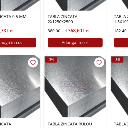
NCATA 0.5 MM
TABLA ZINCATA
TABLA 
2X1250X2500
1.5X10
,73 Lei
368,60 Lei
380,00 Lei
182,40
auga in cos
Adauga in cos
-3%
-3%
NCATA
TABLA ZINCATA RULOU
TABLA 