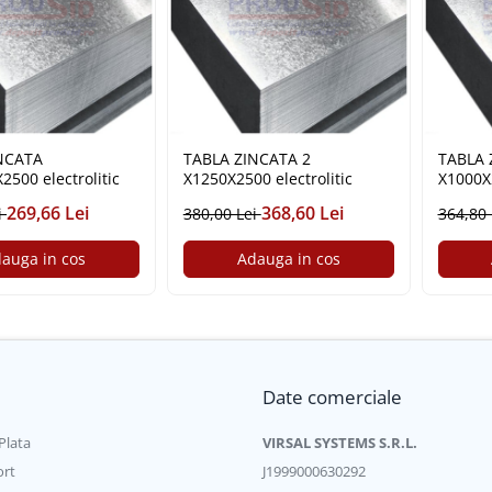
NCATA
TABLA ZINCATA 2
TABLA 
2500 electrolitic
X1250X2500 electrolitic
X1000X2
269,66 Lei
368,60 Lei
i
380,00 Lei
364,80
auga in cos
Adauga in cos
Date comerciale
Plata
VIRSAL SYSTEMS S.R.L.
ort
J1999000630292