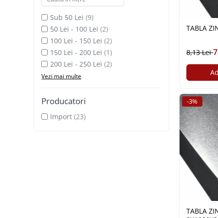
Elemente de placare
Sub 50 Lei
(9)
Accesorii gips carton
TABLA ZI
50 Lei - 100 Lei
(2)
Plăci gips carton
100 Lei - 150 Lei
(2)
Plăci OSB
7
8,13 Lei
150 Lei - 200 Lei
(1)
Elemente de zidărie
200 Lei - 250 Lei
(2)
BCA
Ad
Vezi mai multe
Blocuri ceramice cu găuri
Bolțari din beton
Producatori
-3%
Cărămidă plină
Import
(23)
Materiale pentru hidroizolații
Amorsă, mastic
Diverse (hidroizolații)
Membrană hidroizolație
Materiale pentru termoizolații
Colțare și plasă de armare
Plasă de armare pentru fațade
TABLA ZI
Polistiren expandat