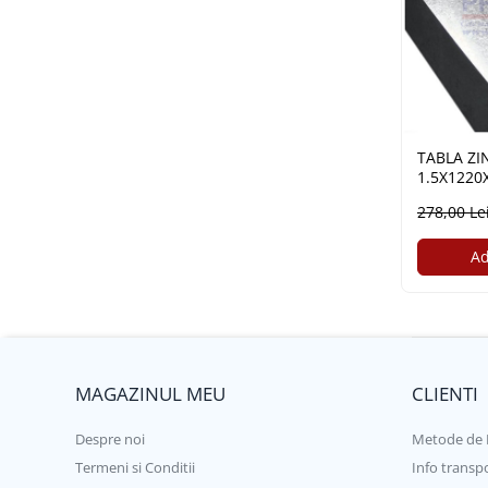
Țeavă instalații sudată
Țeavă instalații zincată
Profile metalice
Oțel lat (platbandă)
Oțel lat amprentat
TABLA ZI
Oțel lat bară
1.5X1220X
Oțel lat canelat
278,00 Le
Oțel lat zincat
Oțel pătrat
Ad
Oțel hexagon
Oțel pătrat amprentat, răsucit
Oțel rotund
Oțel rotund amprentat
MAGAZINUL MEU
CLIENTI
Profil C
Despre noi
Metode de 
Profil C zincat
Termeni si Conditii
Info transp
Profil tip H