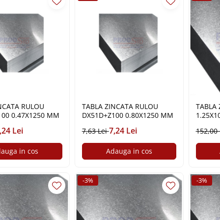
TA RULOU
TABLA ZINCATA RULOU
TABLA 
00 0.47X1250 MM
DX51D+Z100 0.80X1250 MM
1.25X1
,24 Lei
7,24 Lei
7,63 Lei
152,00
auga in cos
Adauga in cos
-3%
-3%