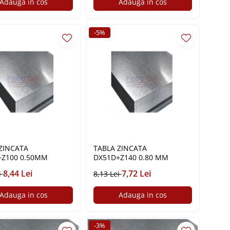
Adauga in cos
Adauga in cos
-5%
ZINCATA
TABLA ZINCATA
+Z100 0.50MM
DX51D+Z140 0.80 MM
8,44 Lei
7,72 Lei
i
8,13 Lei
Adauga in cos
Adauga in cos
-3%