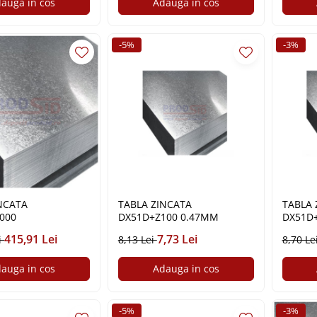
auga in cos
Adauga in cos
-5%
-3%
NCATA
TABLA ZINCATA
TABLA 
000
DX51D+Z100 0.47MM
DX51D
415,91 Lei
7,73 Lei
i
8,13 Lei
8,70 Le
auga in cos
Adauga in cos
-5%
-3%