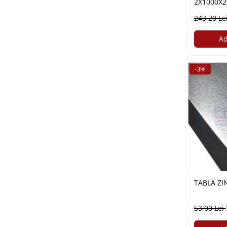
2X1000X2
Polistiren extrudat
243,20 Le
Vată bazaltică
Vată minerală
Ad
Oțel beton
Oțel beton fasonat
-3%
Oțel beton neted
Oțel beton striat
Panouri termoizolante
Panouri și plase de gard
Panou bordurat vopsit
Panou bordurat zincat
Plasă de gard sudată zincată
Plasă de gard împletită zincată
TABLA ZI
Plasă gard
Plasă împletită
53,00 Lei
Plasă de armare