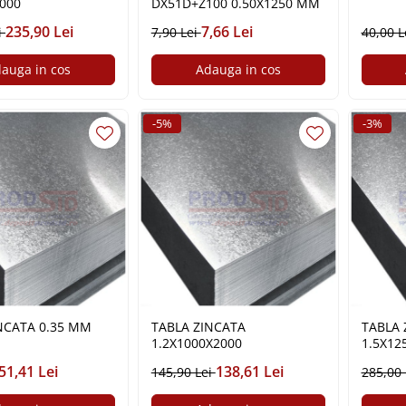
000
DX51D+Z100 0.50X1250 MM
235,90 Lei
7,66 Lei
i
7,90 Lei
40,00 L
auga in cos
Adauga in cos
-5%
-3%
NCATA 0.35 MM
TABLA ZINCATA
TABLA 
1.2X1000X2000
1.5X12
51,41 Lei
138,61 Lei
145,90 Lei
285,00