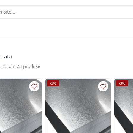
ncată
1-
23
din
23
produse
-3%
-3%