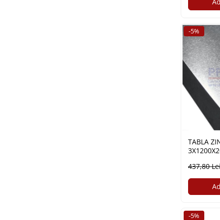
Ad
Plasă din fibră de sticlă
Plasă sudată
Policarbonat
-5%
Trepte și grătare zincate
Tablă
Tablă aluminiu
Tablă aluminiu lisa
Tablă aluminiu striată
Tablă neagră
Tablă oțel
TABLA ZI
Tablă de uzură
3X1200X2
Tablă groasă laminată la cald (LTG)
437,80 Le
Tablă laminată la cald (LBC)
Tablă laminată la rece (LBR)
Ad
Tablă striată
Tablă zincată
-5%