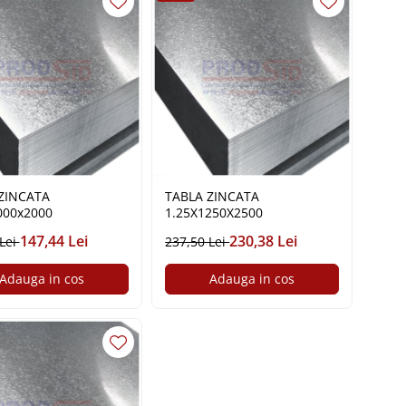
ZINCATA
TABLA ZINCATA
000x2000
1.25X1250X2500
147,44 Lei
230,38 Lei
 Lei
237,50 Lei
Adauga in cos
Adauga in cos