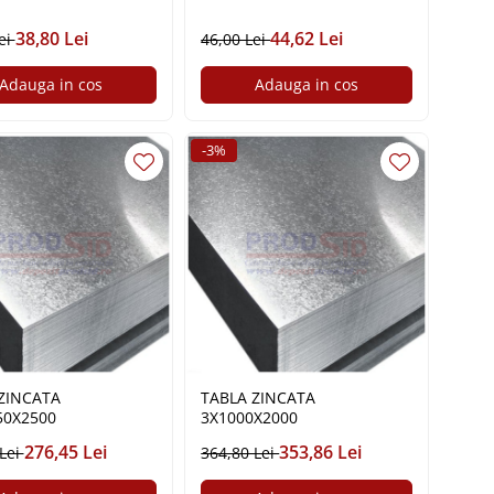
38,80 Lei
44,62 Lei
ei
46,00 Lei
Adauga in cos
Adauga in cos
-3%
ZINCATA
TABLA ZINCATA
50X2500
3X1000X2000
276,45 Lei
353,86 Lei
 Lei
364,80 Lei