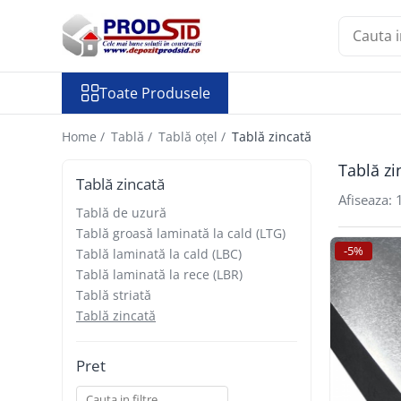
Toate Produsele
Toate Produsele
Materiale pentru construcții
Ciment și adezivi
Home /
Tablă /
Tablă oțel /
Tablă zincată
Adezivi
Tablă zi
Chituri
Tablă zincată
Ciment, Mortar, Tinci, Nisip, Var
Afiseaza:
Tablă de uzură
Glet, Ipsos
Tablă groasă laminată la cald (LTG)
Tencuieli
-5%
Tablă laminată la cald (LBC)
Cuie și sârmă
Tablă laminată la rece (LBR)
Cuie construcții
Tablă striată
Sârmă ghimpată
Tablă zincată
Sârmă laminată (tip NATO)
Sârmă neagră
Pret
Sârmă zincată