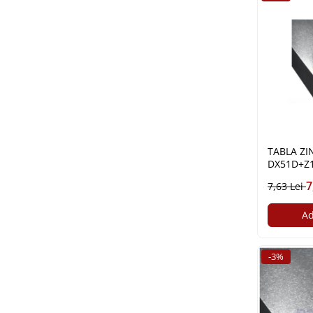
Tablă prelucrată
Tablă cutată zincată
Tablă expandată neagră
Tablă expandată zincată
Tablă perforată
Țeavă
Țeavă din oțel pentru construcții
Stâlpi pentru gard
TABLA ZINCA
Țeavă amprentată
DX51D+Z1
Țeavă pătrată și rectangulară
7
7,63 Lei
Țeavă pătrată și rectangulară
zincată
Ad
Țeavă rotundă pentru construcții
Țeavă rotundă pentru construții
zincată
-3%
Țeavă din oțel pentru instalații
Țeavă instalații fără sudură (țeavă
trasă)