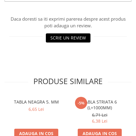
Vată bazaltică
Vată minerală
Daca doresti sa iti exprimi parerea despre acest produs
Oțel beton
poti adauga un review.
Oțel beton fasonat
Oțel beton neted
SCRIE UN REVIEW
Oțel beton striat
Panouri termoizolante
Panouri și plase de gard
Panou bordurat vopsit
PRODUSE SIMILARE
Panou bordurat zincat
Plasă de gard sudată zincată
Plasă de gard împletită zincată
TABLA NEAGRA 5. MM
TABLA STRIATA 6
Plasă gard
-5%
(L=1000MM)
6,65 Lei
Plasă împletită
6,71 Lei
Plasă de armare
6,38 Lei
Plasă din fibră de sticlă
ADAUGA IN COS
ADAUGA IN COS
Plasă sudată