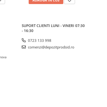
ADAUGA IN COS
AD
SUPORT CLIENTI
LUNI - VINERI 07:30
- 16:30
0723 133 998
comenzi@depozitprodsid.ro
ahova