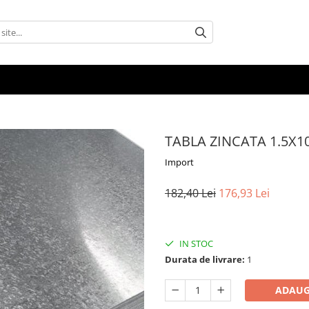
TABLA ZINCATA 1.5X1
Import
182,40 Lei
176,93 Lei
IN STOC
Durata de livrare:
1
ADAUG