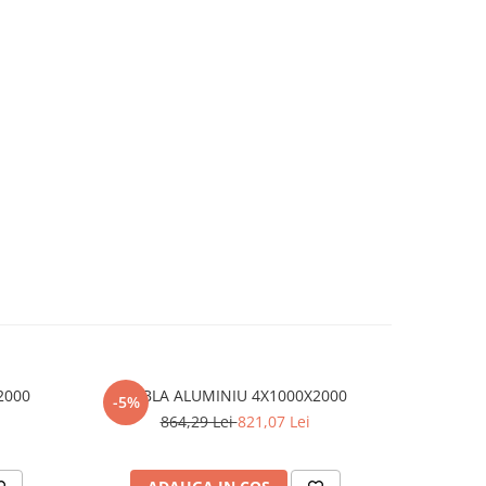
2000
TABLA ALUMINIU 4X1000X2000
T
-5%
864,29 Lei
821,07 Lei