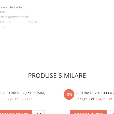
raje și depozite.
ice.
eriale promoționale.
tecții, componente și părți,
nte.
a coroziunii, fiind un material
ccent pe prevenirea degradării
PRODUSE SIMILARE
BLA STRIATA 6 (L=1000MM)
TABLA STRIATA 2 X 1000 X 
-3%
6,71 Lei
6,38 Lei
231,85 Lei
224,89 Lei