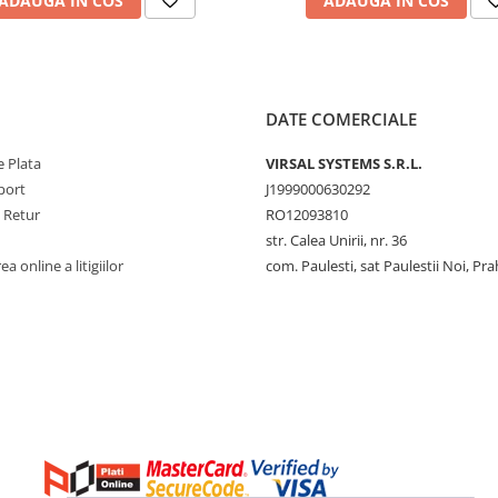
ADAUGA IN COS
ADAUGA IN COS
DATE COMERCIALE
 Plata
VIRSAL SYSTEMS S.R.L.
port
J1999000630292
e Retur
RO12093810
str. Calea Unirii, nr. 36
a online a litigiilor
com. Paulesti, sat Paulestii Noi, Pr