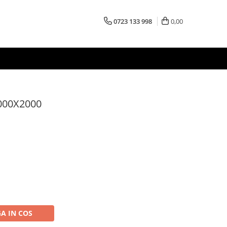
0723 133 998
0,00
000X2000
A IN COS