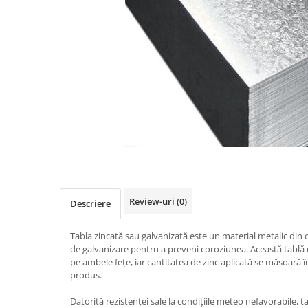
Elemente de placare
Accesorii gips carton
Plăci gips carton
Plăci OSB
Elemente de zidărie
BCA
Blocuri ceramice cu găuri
Bolțari din beton
Cărămidă plină
Materiale pentru hidroizolații
Amorsă, mastic
Review-uri
(0)
Descriere
Diverse (hidroizolații)
Membrană hidroizolație
Tabla zincată sau galvanizată este un material metalic din 
Materiale pentru termoizolații
de galvanizare pentru a preveni coroziunea. Această tablă e
pe ambele fețe, iar cantitatea de zinc aplicată se măsoară
Colțare și plasă de armare
produs.
Plasă de armare pentru fațade
Datorită rezistenței sale la condițiile meteo nefavorabile, ta
Polistiren expandat