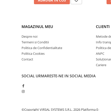
ADAUGA IN COS
Plasă din fibră de sticlă
Plasă sudată
Policarbonat
Trepte și grătare zincate
MAGAZINUL MEU
CLIENTI
Tablă
Despre noi
Metode de
Tablă aluminiu
Termeni si Conditii
Info trans
Tablă aluminiu lisa
Politica de Confidentialitate
Politica d
Tablă aluminiu striată
Politica Cookies
ANPC
Tablă neagră
Contact
Soluționare
Cariere
Tablă oțel
Tablă de uzură
SOCIAL
URMARESTE-NE IN SOCIAL MEDIA
Tablă groasă laminată la cald (LTG)
Tablă laminată la cald (LBC)
Tablă laminată la rece (LBR)
Tablă striată
Tablă zincată
©Copyright VIRSAL SYSTEMS S.R.L. 2026
Platforma E-