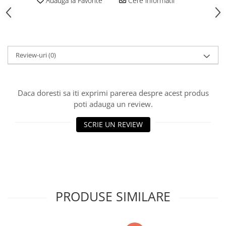
Adauga la Favorite
Cere informatii
Vată bazaltică
Vată minerală
Oțel beton
Oțel beton fasonat
Review-uri
(0)
Oțel beton neted
Oțel beton striat
Panouri termoizolante
Daca doresti sa iti exprimi parerea despre acest produs
Panouri și plase de gard
poti adauga un review.
Panou bordurat vopsit
SCRIE UN REVIEW
Panou bordurat zincat
Plasă de gard sudată zincată
Plasă de gard împletită zincată
Plasă gard
Plasă împletită
PRODUSE SIMILARE
Plasă de armare
Plasă din fibră de sticlă
Plasă sudată