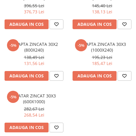
396,55 Lei
145,40 Lei
Policarbonat
376,73 Lei
138,13 Lei
Trepte și grătare zincate
ADAUGA IN COS
ADAUGA IN COS
TREAPTA ZINCATA 30X2
TREAPTA ZINCATA 30X3
-5%
-5%
(800X240)
(1000X240)
138,49 Lei
195,23 Lei
131,56 Lei
185,47 Lei
ADAUGA IN COS
ADAUGA IN COS
GRATAR ZINCAT 30X3
-5%
(600X1000)
282,67 Lei
268,54 Lei
ADAUGA IN COS