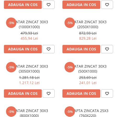
Vată bazaltică
ADAUGA IN COS
ADAUGA IN COS
Vată minerală
Oțel beton
GRATAR ZINCAT 30X3
GRATAR ZINCAT 30X3
-5%
-5%
Oțel beton fasonat
(1000X1000)
(2050X1000)
Oțel beton neted
479,93 Lei
872,93 Lei
455,94 Lei
829,28 Lei
Oțel beton striat
Panouri termoizolante
ADAUGA IN COS
ADAUGA IN COS
Panouri și plase de gard
Panou bordurat vopsit
GRATAR ZINCAT 30X3
GRATAR ZINCAT 30X3
-5%
-5%
Panou bordurat zincat
(3050X1000)
(500X1000)
Plasă de gard sudată zincată
1.281,18 Lei
253,69 Lei
Plasă de gard împletită zincată
1.217,12 Lei
241,01 Lei
Plasă gard
ADAUGA IN COS
ADAUGA IN COS
Plasă împletită
Plasă de armare
Plasă din fibră de sticlă
GRATAR ZINCAT 30X3
TREAPTA ZINCATA 25X3
-5%
-5%
(800X1000)
(760X220)
Plasă sudată