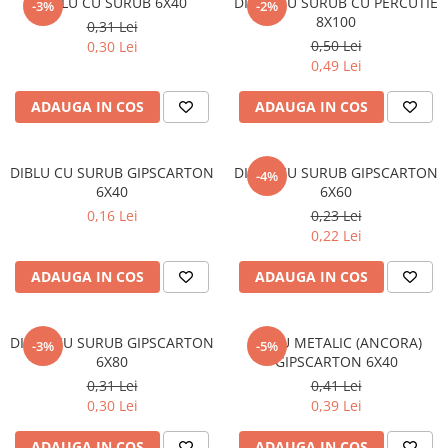
DIBLU CU SURUB 6X40
DIBLU CU SURUB CU PERCUTIE
-3%
-2%
Elemente de placare
8X100
0,31 Lei
Accesorii gips carton
0,50 Lei
0,30 Lei
Plăci gips carton
0,49 Lei
Plăci OSB
ADAUGA IN COS
ADAUGA IN COS
Elemente de zidărie
BCA
DIBLU CU SURUB GIPSCARTON
DIBLU CU SURUB GIPSCARTON
Blocuri ceramice cu găuri
-4%
6X40
6X60
Bolțari din beton
0,16 Lei
0,23 Lei
Cărămidă plină
0,22 Lei
Materiale pentru hidroizolații
ADAUGA IN COS
ADAUGA IN COS
Amorsă, mastic
Diverse (hidroizolații)
Membrană hidroizolație
DIBLU CU SURUB GIPSCARTON
DIBLU METALIC (ANCORA)
-3%
-5%
Materiale pentru termoizolații
6X80
GIPSCARTON 6X40
0,31 Lei
0,41 Lei
Colțare și plasă de armare
0,30 Lei
0,39 Lei
Plasă de armare pentru fațade
Polistiren expandat
ADAUGA IN COS
ADAUGA IN COS