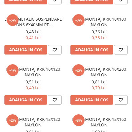
Polistiren extrudat
Vată bazaltică
DIBLU METALIC SUSPENDARE
DIBLU MONTAJ KRK 10X100
-5%
-3%
Vată minerală
DN6 6X40MM PT.
NAYLON
Oțel beton
GIPSCARTON
0,43 Lei
0,36 Lei
0,41 Lei
0,35 Lei
Oțel beton fasonat
Oțel beton neted
ADAUGA IN COS
ADAUGA IN COS
Oțel beton striat
Panouri termoizolante
DIBLU MONTAJ KRK 10X120
DIBLU MONTAJ KRK 10X200
-4%
-2%
Panouri și plase de gard
NAYLON
NAYLON
Panou bordurat vopsit
0,51 Lei
0,81 Lei
Panou bordurat zincat
0,49 Lei
0,79 Lei
Plasă de gard sudată zincată
ADAUGA IN COS
ADAUGA IN COS
Plasă de gard împletită zincată
Plasă gard
Plasă împletită
DIBLU MONTAJ KRK 12X120
DIBLU MONTAJ KRK 12X160
-2%
-3%
NAYLON
NAYLON
Plasă de armare
0,81 Lei
1,02 Lei