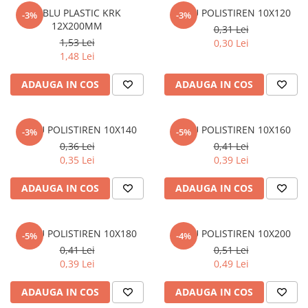
Tablă prelucrată
DIBLU PLASTIC KRK
DIBLU POLISTIREN 10X120
-3%
-3%
Tablă cutată zincată
12X200MM
0,31 Lei
Tablă expandată neagră
1,53 Lei
0,30 Lei
1,48 Lei
Tablă expandată zincată
Tablă perforată
ADAUGA IN COS
ADAUGA IN COS
Țeavă
Țeavă din oțel pentru construcții
DIBLU POLISTIREN 10X140
DIBLU POLISTIREN 10X160
-3%
-5%
Stâlpi pentru gard
0,36 Lei
0,41 Lei
Țeavă amprentată
0,35 Lei
0,39 Lei
Țeavă pătrată și rectangulară
Țeavă pătrată și rectangulară
ADAUGA IN COS
ADAUGA IN COS
zincată
Țeavă rotundă pentru construcții
DIBLU POLISTIREN 10X180
DIBLU POLISTIREN 10X200
-5%
-4%
Țeavă rotundă pentru construții
0,41 Lei
0,51 Lei
zincată
0,39 Lei
0,49 Lei
Țeavă din oțel pentru instalații
Țeavă instalații fără sudură (țeavă
ADAUGA IN COS
ADAUGA IN COS
trasă)