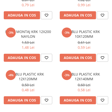
Plasă din fibră de sticlă
0,79 Lei
0,99 Lei
Plasă sudată
ADAUGA IN COS
ADAUGA IN COS
Policarbonat
Trepte și grătare zincate
Tablă
DIBLU MONTAJ KRK 12X200
DIBLU PLASTIC KRK
-3%
-3%
NAYLON
10X120MM
Tablă aluminiu
1,53 Lei
0,61 Lei
Tablă aluminiu lisa
1,48 Lei
0,59 Lei
Tablă aluminiu striată
ADAUGA IN COS
ADAUGA IN COS
Tablă neagră
Tablă oțel
Tablă de uzură
DIBLU PLASTIC KRK
DIBLU PLASTIC KRK
-4%
-3%
12X120MM
12X140MM
Tablă groasă laminată la cald (LTG)
0,50 Lei
0,60 Lei
Tablă laminată la cald (LBC)
0,48 Lei
0,58 Lei
Tablă laminată la rece (LBR)
Tablă striată
ADAUGA IN COS
ADAUGA IN COS
Tablă zincată