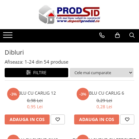
Toate Produsele
Materiale pentru construcții
Ciment și adezivi
Dibluri
Adezivi
Chituri
Afiseaza:
1-
24
din
54
produse
Ciment, Mortar, Tinci, Nisip, Var
FILTRE
Glet, Ipsos
Tencuieli
Cuie și sârmă
DIBLU CU CARLIG 12
DIBLU CU CARLIG 6
-3%
-3%
0,98 Lei
0,29 Lei
Cuie construcții
0,95 Lei
0,28 Lei
Sârmă ghimpată
Sârmă laminată (tip NATO)
ADAUGA IN COS
ADAUGA IN COS
Sârmă neagră
Sârmă zincată