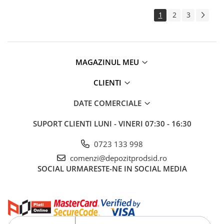
Țeavă instalații sudată
1
2
3
Țeavă instalații zincată
Profile metalice
Oțel lat (platbandă)
MAGAZINUL MEU
Oțel lat amprentat
Oțel lat bară
CLIENTI
Oțel lat canelat
DATE COMERCIALE
Oțel lat zincat
Oțel pătrat
SUPORT CLIENTI
LUNI - VINERI 07:30 - 16:30
Oțel hexagon
0723 133 998
Oțel pătrat amprentat, răsucit
comenzi@depozitprodsid.ro
Oțel rotund
SOCIAL
URMARESTE-NE IN SOCIAL MEDIA
Oțel rotund amprentat
Profil C
Profil C zincat
Profil tip H