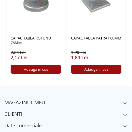
Policarbonat
Trepte și grătare zincate
CAPAC TABLA ROTUND
CAPAC TABLA PATRAT 60MM
76MM
2,24 Lei
1,90 Lei
2,17 Lei
1,84 Lei
Adauga in cos
Adauga in cos
MAGAZINUL MEU
CLIENTI
Date comerciale