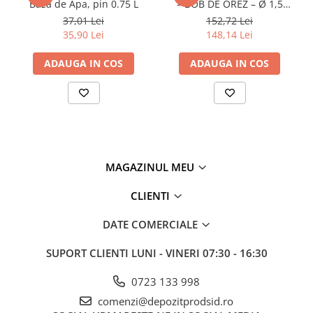
Baza de Apa, pin 0.75 L
– BOB DE OREZ – Ø 1,5
găleată 25 kg, sahara
Policarbonat
37,01 Lei
152,72 Lei
35,90 Lei
148,14 Lei
Trepte și grătare zincate
ADAUGA IN COS
ADAUGA IN COS
MAGAZINUL MEU
CLIENTI
DATE COMERCIALE
SUPORT CLIENTI
LUNI - VINERI 07:30 - 16:30
0723 133 998
comenzi@depozitprodsid.ro