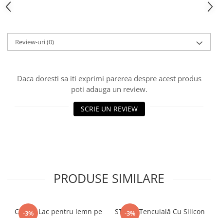
Vată bazaltică
Vată minerală
Oțel beton
Review-uri
(0)
Oțel beton fasonat
Oțel beton neted
Oțel beton striat
Daca doresti sa iti exprimi parerea despre acest produs
Panouri termoizolante
poti adauga un review.
Panouri și plase de gard
SCRIE UN REVIEW
Panou bordurat vopsit
Panou bordurat zincat
Plasă de gard sudată zincată
Plasă de gard împletită zincată
Plasă gard
PRODUSE SIMILARE
Plasă împletită
Plasă de armare
Plasă din fibră de sticlă
CORAL Lac pentru lemn pe
STICKY Tencuială Cu Silicon
-3%
-3%
Plasă sudată