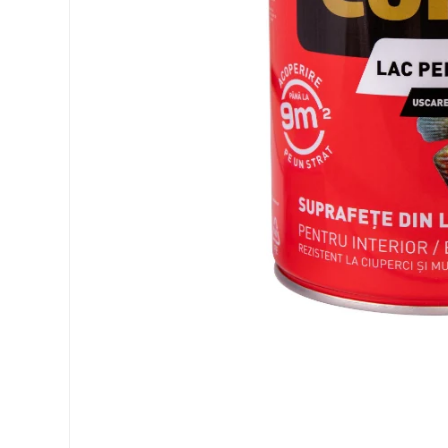
Elemente de placare
Accesorii gips carton
Plăci gips carton
Plăci OSB
Elemente de zidărie
BCA
Blocuri ceramice cu găuri
Bolțari din beton
Cărămidă plină
Materiale pentru hidroizolații
Amorsă, mastic
Diverse (hidroizolații)
Membrană hidroizolație
Materiale pentru termoizolații
Colțare și plasă de armare
Plasă de armare pentru fațade
Polistiren expandat