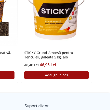
rativă,
STICKY Grund-Amorsă pentru
STICKY 
Tencuieli, găleată 5 kg, alb
46,95 Lei
48,40 Lei
85,31 
Adauga in cos
Suport clienti