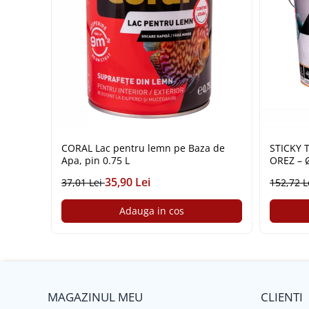
Plasă din fibră de sticlă
Plasă sudată
Policarbonat
Trepte și grătare zincate
Tablă
Tablă aluminiu
Tablă aluminiu lisa
Tablă aluminiu striată
CORAL Lac pentru lemn pe Baza de
STICKY T
Tablă neagră
Apa, pin 0.75 L
OREZ – Ø
35,90 Lei
Tablă oțel
37,01 Lei
152,72 L
Tablă de uzură
Adauga in cos
Tablă groasă laminată la cald (LTG)
Tablă laminată la cald (LBC)
Tablă laminată la rece (LBR)
Tablă striată
Tablă zincată
MAGAZINUL MEU
CLIENTI