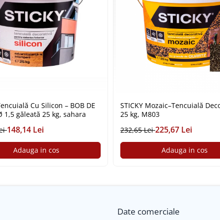
encuială Cu Silicon – BOB DE
STICKY Mozaic–Tencuială Deco
 1,5 găleată 25 kg, sahara
25 kg, M803
148,14 Lei
225,67 Lei
ei
232,65 Lei
Adauga in cos
Adauga in cos
Date comerciale