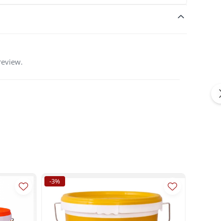
review.
-3%
-3%