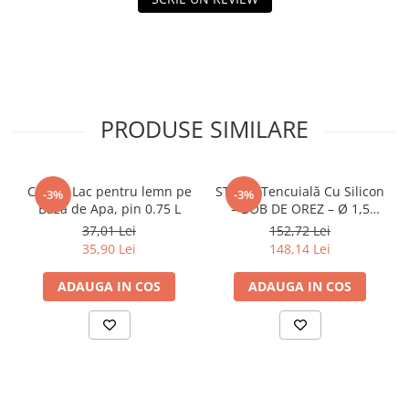
Policarbonat
Trepte și grătare zincate
PRODUSE SIMILARE
CORAL Lac pentru lemn pe
STICKY Tencuială Cu Silicon
-3%
-3%
Baza de Apa, pin 0.75 L
– BOB DE OREZ – Ø 1,5
găleată 25 kg, sahara
37,01 Lei
152,72 Lei
35,90 Lei
148,14 Lei
ADAUGA IN COS
ADAUGA IN COS