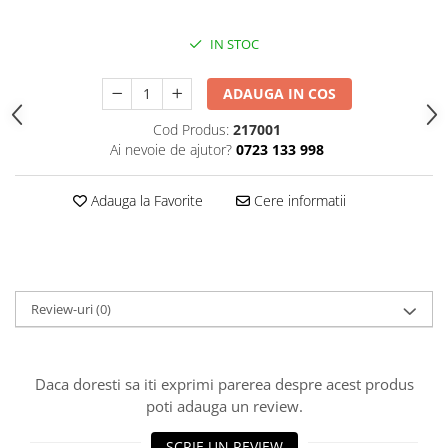
Vată bazaltică
Vată minerală
IN STOC
Oțel beton
ADAUGA IN COS
Oțel beton fasonat
Oțel beton neted
Cod Produs:
217001
Oțel beton striat
Ai nevoie de ajutor?
0723 133 998
Panouri termoizolante
Adauga la Favorite
Cere informatii
Panouri și plase de gard
Panou bordurat vopsit
Panou bordurat zincat
Plasă de gard sudată zincată
Review-uri
(0)
Plasă de gard împletită zincată
Plasă gard
Plasă împletită
Daca doresti sa iti exprimi parerea despre acest produs
Plasă de armare
poti adauga un review.
Plasă din fibră de sticlă
SCRIE UN REVIEW
Plasă sudată