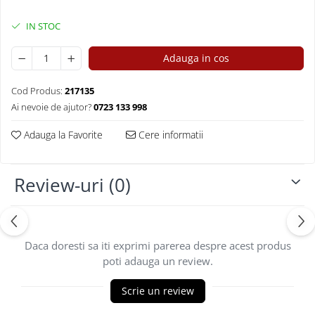
Vată bazaltică
Vată minerală
IN STOC
Oțel beton
Adauga in cos
Oțel beton fasonat
Oțel beton neted
Cod Produs:
217135
Oțel beton striat
Ai nevoie de ajutor?
0723 133 998
Panouri termoizolante
Adauga la Favorite
Cere informatii
Panouri și plase de gard
Panou bordurat vopsit
Review-uri
(0)
Panou bordurat zincat
Plasă de gard sudată zincată
Plasă de gard împletită zincată
Plasă gard
Daca doresti sa iti exprimi parerea despre acest produs
Plasă împletită
poti adauga un review.
Plasă de armare
Scrie un review
Plasă din fibră de sticlă
Plasă sudată