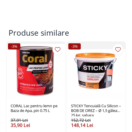
Policarbonat
Trepte și grătare zincate
Produse similare
-3%
-3%
CORAL Lac pentru lemn pe
STICKY Tencuială Cu Silicon –
Baza de Apa, pin 0.75 L
BOB DE OREZ – Ø 1,5 găleată
25 kg, sahara
37,01 Lei
152,72 Lei
35,90 Lei
148,14 Lei