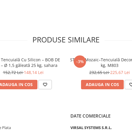
PRODUSE SIMILARE
 Tencuială Cu Silicon – BOB DE
STICKY Mozaic–Tencuială Decor
-3%
– Ø 1,5 găleată 25 kg, sahara
kg, M803
152,72 Lei
148,14 Lei
232,65 Lei
225,67 Lei
ADAUGA IN COS
ADAUGA IN COS
DATE COMERCIALE
 Plata
VIRSAL SYSTEMS S.R.L.