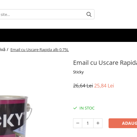
ivă /
Email cu Uscare Rapida alb 0.75L
Email cu Uscare Rapida
Sticky
26,64 Lei
25,84 Lei
IN STOC
ADAUG