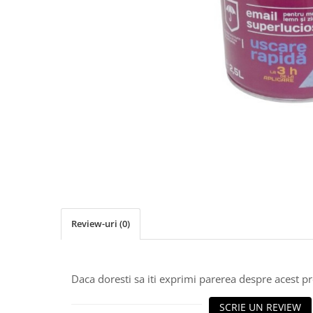
Elemente de placare
Accesorii gips carton
Plăci gips carton
Plăci OSB
Elemente de zidărie
BCA
Blocuri ceramice cu găuri
Bolțari din beton
Cărămidă plină
Materiale pentru hidroizolații
Amorsă, mastic
Diverse (hidroizolații)
Review-uri
(0)
Membrană hidroizolație
Materiale pentru termoizolații
Colțare și plasă de armare
Daca doresti sa iti exprimi parerea despre acest 
Plasă de armare pentru fațade
SCRIE UN REVIEW
Polistiren expandat