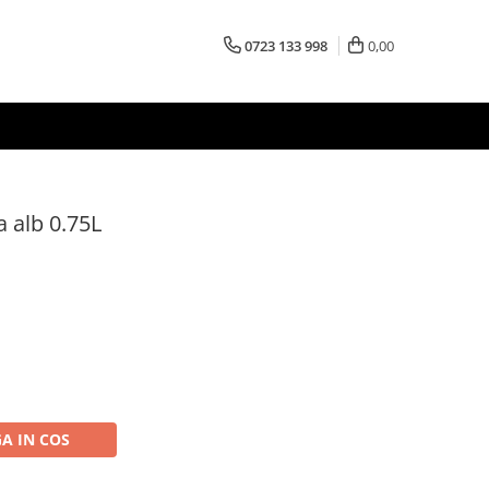
0723 133 998
0,00
 alb 0.75L
A IN COS