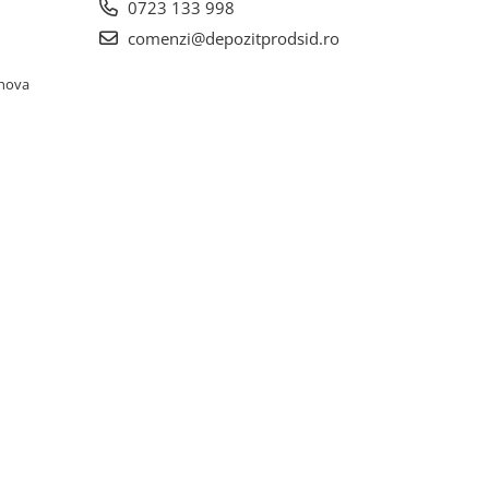
0723 133 998
comenzi@depozitprodsid.ro
ahova