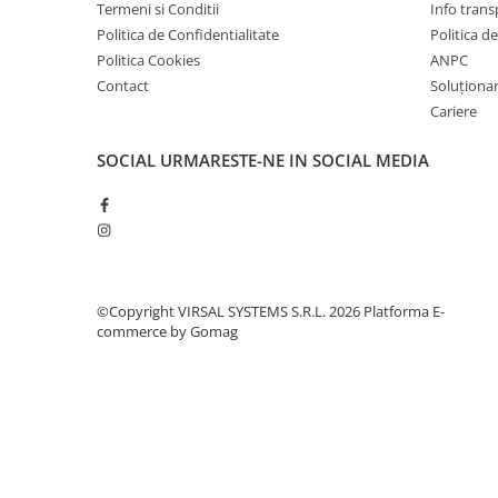
Termeni si Conditii
Info trans
Plasă din fibră de sticlă
Politica de Confidentialitate
Politica d
Plasă sudată
Politica Cookies
ANPC
Policarbonat
Contact
Soluționare
Trepte și grătare zincate
Cariere
Tablă
SOCIAL
URMARESTE-NE IN SOCIAL MEDIA
Tablă aluminiu
Tablă aluminiu lisa
Tablă aluminiu striată
Tablă neagră
Tablă oțel
©Copyright VIRSAL SYSTEMS S.R.L. 2026
Platforma E-
Tablă de uzură
commerce by Gomag
Tablă groasă laminată la cald (LTG)
Tablă laminată la cald (LBC)
Tablă laminată la rece (LBR)
Tablă striată
Tablă zincată