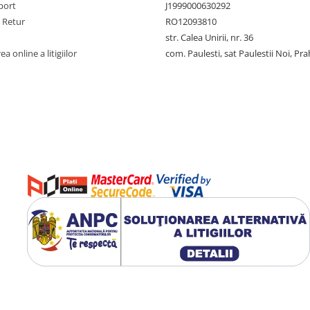
port
J1999000630292
e Retur
RO12093810
str. Calea Unirii, nr. 36
a online a litigiilor
com. Paulesti, sat Paulestii Noi, Pr