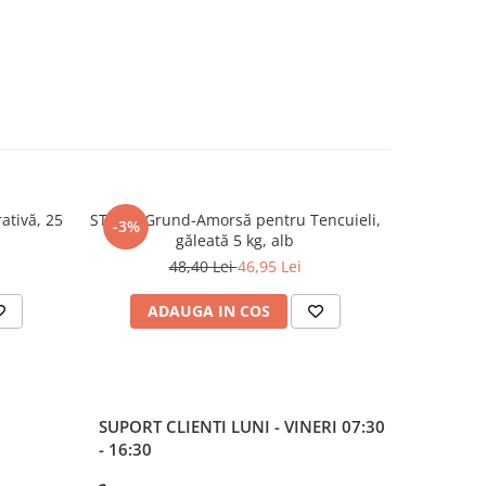
ativă, 25
STICKY Grund-Amorsă pentru Tencuieli,
STICKY 
-3%
-3%
găleată 5 kg, alb
48,40 Lei
46,95 Lei
ADAUGA IN COS
AD
SUPORT CLIENTI
LUNI - VINERI 07:30
- 16:30