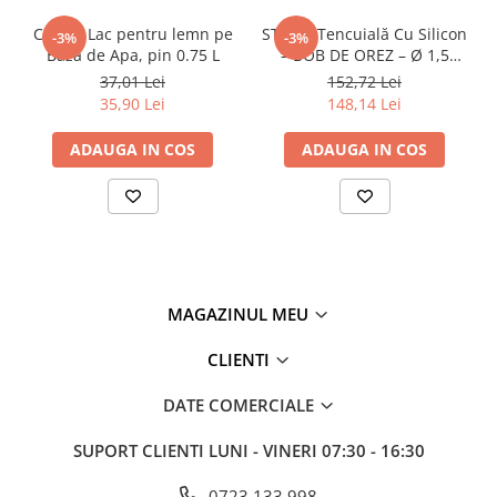
Policarbonat
CORAL Lac pentru lemn pe
STICKY Tencuială Cu Silicon
-3%
-3%
Baza de Apa, pin 0.75 L
– BOB DE OREZ – Ø 1,5
Trepte și grătare zincate
găleată 25 kg, sahara
37,01 Lei
152,72 Lei
35,90 Lei
148,14 Lei
ADAUGA IN COS
ADAUGA IN COS
MAGAZINUL MEU
CLIENTI
DATE COMERCIALE
SUPORT CLIENTI
LUNI - VINERI 07:30 - 16:30
0723 133 998