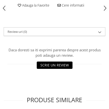
Vată bazaltică
Adauga la Favorite
Cere informatii
Vată minerală
Oțel beton
Oțel beton fasonat
Oțel beton neted
Review-uri
(0)
Oțel beton striat
Panouri termoizolante
Panouri și plase de gard
Daca doresti sa iti exprimi parerea despre acest produs
poti adauga un review.
Panou bordurat vopsit
Panou bordurat zincat
SCRIE UN REVIEW
Plasă de gard sudată zincată
Plasă de gard împletită zincată
Plasă gard
Plasă împletită
Plasă de armare
PRODUSE SIMILARE
Plasă din fibră de sticlă
Plasă sudată