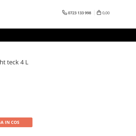
0723 133 998
0,00
ht teck 4 L
A IN COS