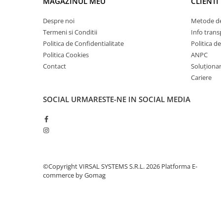
MAGAZINUL MEU
CLIENTI
Plasă din fibră de sticlă
Plasă sudată
Despre noi
Metode de
Policarbonat
Termeni si Conditii
Info trans
Politica de Confidentialitate
Politica d
Trepte și grătare zincate
Politica Cookies
ANPC
Tablă
Contact
Soluționare
Tablă aluminiu
Cariere
Tablă aluminiu lisa
SOCIAL
URMARESTE-NE IN SOCIAL MEDIA
Tablă aluminiu striată
Tablă neagră
Tablă oțel
Tablă de uzură
Tablă groasă laminată la cald (LTG)
©Copyright VIRSAL SYSTEMS S.R.L. 2026
Platforma E-
Tablă laminată la cald (LBC)
commerce by Gomag
Tablă laminată la rece (LBR)
Tablă striată
Tablă zincată