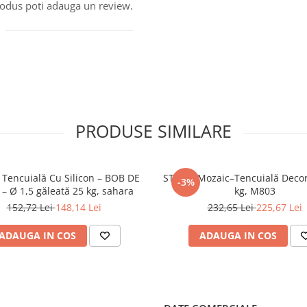
produs poti adauga un review.
PRODUSE SIMILARE
 Tencuială Cu Silicon – BOB DE
STICKY Mozaic–Tencuială Decor
-3%
– Ø 1,5 găleată 25 kg, sahara
kg, M803
152,72 Lei
148,14 Lei
232,65 Lei
225,67 Lei
ADAUGA IN COS
ADAUGA IN COS