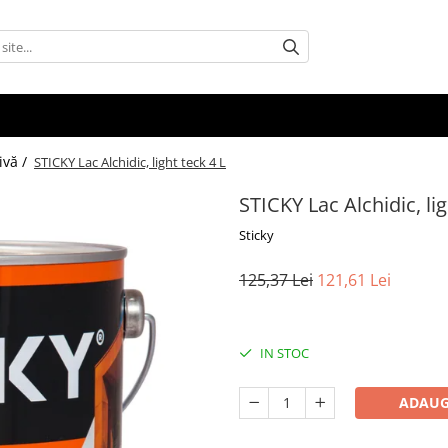
ivă /
STICKY Lac Alchidic, light teck 4 L
STICKY Lac Alchidic, lig
Sticky
125,37 Lei
121,61 Lei
IN STOC
ADAUG