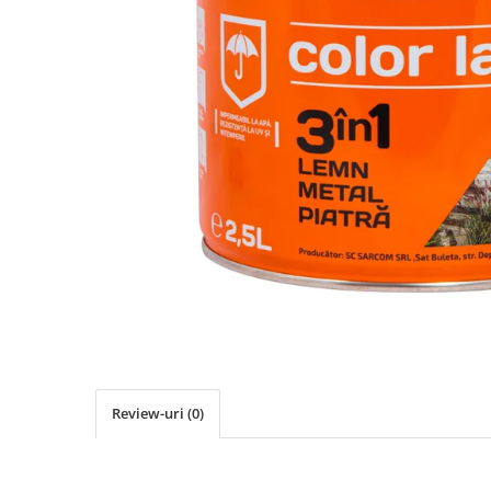
Elemente de placare
Accesorii gips carton
Plăci gips carton
Plăci OSB
Elemente de zidărie
BCA
Blocuri ceramice cu găuri
Bolțari din beton
Cărămidă plină
Materiale pentru hidroizolații
Amorsă, mastic
Diverse (hidroizolații)
Membrană hidroizolație
Materiale pentru termoizolații
Review-uri
(0)
Colțare și plasă de armare
Plasă de armare pentru fațade
Polistiren expandat