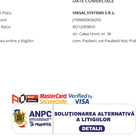
DATE COMERCIALE
 Plata
VIRSAL SYSTEMS S.R.L.
port
J1999000630292
e Retur
RO12093810
str. Calea Unirii, nr. 36
a online a litigiilor
com. Paulesti, sat Paulestii Noi, Pr