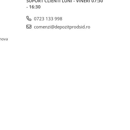
SUPORT CLIENTI
LUNI - VINERI 07:30
- 16:30
0723 133 998
comenzi@depozitprodsid.ro
ahova