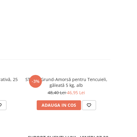
ativă, 25
STICKY Grund-Amorsă pentru Tencuieli,
STICKY 
-3%
-3%
găleată 5 kg, alb
48,40 Lei
46,95 Lei
ADAUGA IN COS
AD