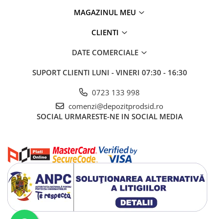
Tablă prelucrată
calda sau cu apa si detergent, imediat dupa intrebuintare.
MAGAZINUL MEU
Tablă cutată zincată
Tablă expandată neagră
CLIENTI
Tablă expandată zincată
DATE COMERCIALE
Tablă perforată
Țeavă
SUPORT CLIENTI
LUNI - VINERI 07:30 - 16:30
Țeavă din oțel pentru construcții
0723 133 998
Stâlpi pentru gard
comenzi@depozitprodsid.ro
Țeavă amprentată
SOCIAL
URMARESTE-NE IN SOCIAL MEDIA
Țeavă pătrată și rectangulară
Țeavă pătrată și rectangulară
zincată
Țeavă rotundă pentru construcții
Țeavă rotundă pentru construții
zincată
Țeavă din oțel pentru instalații
Țeavă instalații fără sudură (țeavă
trasă)