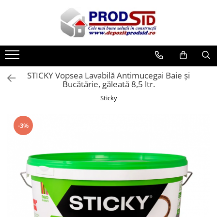
Toate Produsele
Materiale pentru construcții
Ciment și adezivi
STICKY Vopsea Lavabilă Antimucegai Baie şi
Adezivi
Bucătărie, găleată 8,5 ltr.
Chituri
Sticky
Ciment, Mortar, Tinci, Nisip, Var
Glet, Ipsos
-3%
Tencuieli
Cuie și sârmă
Cuie construcții
Sârmă ghimpată
Sârmă laminată (tip NATO)
Sârmă neagră
Sârmă zincată