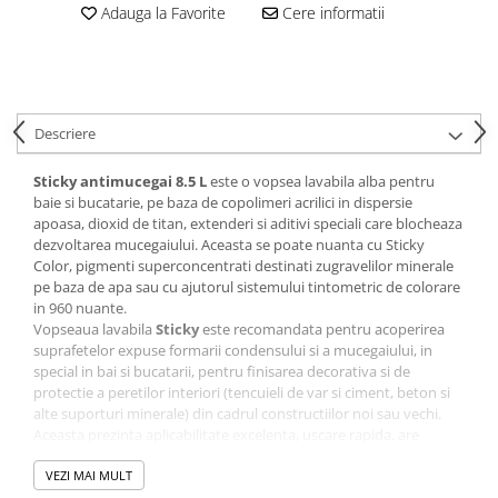
Adauga la Favorite
Cere informatii
Polistiren extrudat
Vată bazaltică
Vată minerală
Oțel beton
Descriere
Oțel beton fasonat
Oțel beton neted
Sticky
antimucegai 8.5 L
este o vopsea lavabila alba pentru
Oțel beton striat
baie si bucatarie, pe baza de copolimeri acrilici in dispersie
apoasa, dioxid de titan, extenderi si aditivi speciali care blocheaza
Panouri termoizolante
dezvoltarea mucegaiului. Aceasta se poate nuanta cu Sticky
Panouri și plase de gard
Color, pigmenti superconcentrati destinati zugravelilor minerale
pe baza de apa sau cu ajutorul sistemului tintometric de colorare
Panou bordurat vopsit
in 960 nuante.
Panou bordurat zincat
Vopseaua lavabila
Sticky
este recomandata pentru acoperirea
suprafetelor expuse formarii condensului si a mucegaiului, in
Plasă de gard sudată zincată
special in bai si bucatarii, pentru finisarea decorativa si de
Plasă de gard împletită zincată
protectie a peretilor interiori (tencuieli de var si ciment, beton si
alte suporturi minerale) din cadrul constructiilor noi sau vechi.
Plasă gard
Aceasta prezinta aplicabilitate excelenta, uscare rapida, are
Plasă împletită
aderenta buna la suportul pregatit corespunzator si rezistenta la
Plasă de armare
mucegai si fungi.
VEZI MAI MULT