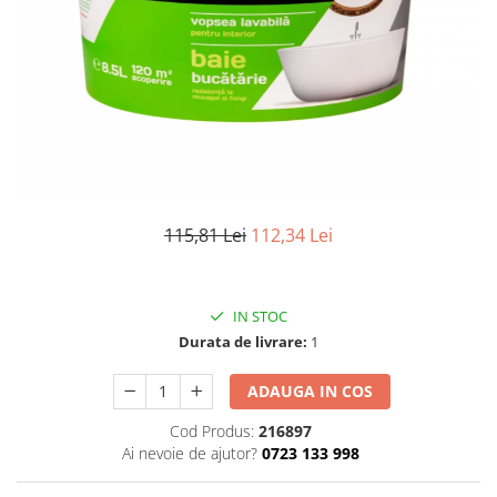
Elemente de placare
Accesorii gips carton
Plăci gips carton
Plăci OSB
Elemente de zidărie
BCA
Blocuri ceramice cu găuri
Bolțari din beton
115,81 Lei
112,34 Lei
Cărămidă plină
Materiale pentru hidroizolații
Amorsă, mastic
IN STOC
Diverse (hidroizolații)
Durata de livrare:
1
Membrană hidroizolație
ADAUGA IN COS
Materiale pentru termoizolații
Cod Produs:
216897
Colțare și plasă de armare
Ai nevoie de ajutor?
0723 133 998
Plasă de armare pentru fațade
Polistiren expandat